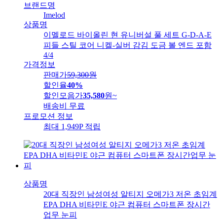
브랜드명
Imelod
상품명
이멜로드 바이올린 현 유니버설 풀 세트 G-D-A-E
피들 스틸 코어 니켈-실버 감김 도금 볼 엔드 포함
4/4
가격정보
판매가
59,300
원
할인율
40%
할인모음가
35,580
원
~
배송비
무료
프로모션 정보
최대 1,949P 적립
상품명
20대 직장인 남성여성 알티지 오메가3 저온 초임계
EPA DHA 비타민E 야근 컴퓨터 스마트폰 장시간
업무 눈피