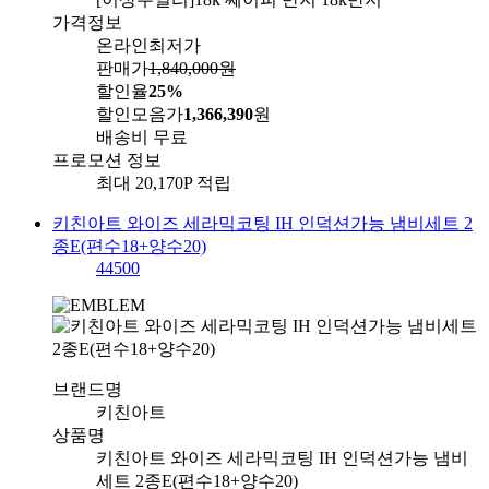
가격정보
온라인최저가
판매가
1,840,000
원
할인율
25%
할인모음가
1,366,390
원
배송비
무료
프로모션 정보
최대 20,170P 적립
키친아트 와이즈 세라믹코팅 IH 인덕션가능 냄비세트 2
종E(편수18+양수20)
44500
브랜드명
키친아트
상품명
키친아트 와이즈 세라믹코팅 IH 인덕션가능 냄비
세트 2종E(편수18+양수20)