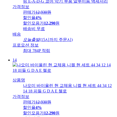
링 E-A-D-G 코어 악기 부품 알루미늄 액세서리
가격정보
판매가
12,930
원
할인율
4%
할인모음가
12,290
원
배송비
무료
배송
오늘출발
(15시까지 주문시)
프로모션 정보
최대 784P 적립
14
상품명
나오미 바이올린 현 교체용 니켈 현 세트 44 34 12
14 18 피들 G D A E 첼로
가격정보
판매가
12,930
원
할인율
4%
할인모음가
12,290
원