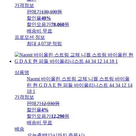
가격정보
판매가
130,100
원
할인율
40%
할인모음가
78,060
원
배송비
무료
프로모션 정보
최대 4,073P 적립
상품명
Naomi 바이올린 스트링 교체 니켈 스트링 바이올
린 현 G D A E 현 피들 바이올리니스트 44 34 12 14
18 1
가격정보
판매가
12,930
원
할인율
4%
할인모음가
12,290
원
배송비
무료
배송
오늘출발
(15시까지 주문시)