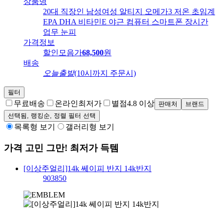
상품명
20대 직장인 남성여성 알티지 오메가3 저온 초임계
EPA DHA 비타민E 야근 컴퓨터 스마트폰 장시간
업무 눈피
가격정보
할인모음가
68,500
원
배송
오늘출발
(10시까지 주문시)
필터
무료배송
온라인최저가
별점
4.8 이상
판매처
브랜드
선택됨,
랭킹순
, 정렬 필터 선택
목록형 보기
갤러리형 보기
가격 고민 그만! 최저가 득템
[이상주얼리]14k 쎄이피 반지 14k반지
903850