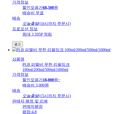
가격정보
할인모음가
68,500
원
배송비
무료
배송
오늘출발
(10시까지 주문시)
프로모션 정보
최대 3,595P 적립
광고
상품명
PLB 피엘비 무한 리필잉크
100ml/200ml/500ml/1000ml
가격정보
할인모음가
18,000
원
~
배송비
3,000원
배송
오늘출발
(15시까지 주문시)
판매자 평점 및 리뷰
판매자평점
평점:
4.8