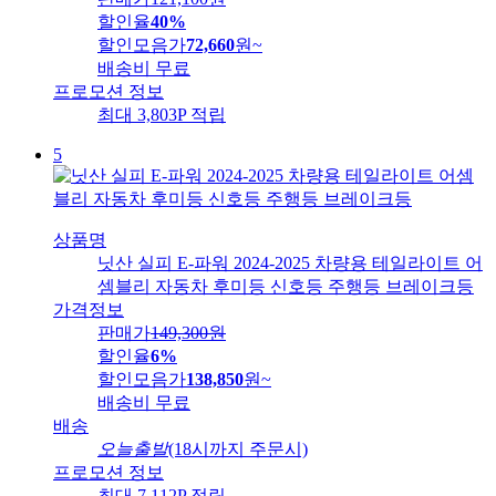
할인율
40%
할인모음가
72,660
원
~
배송비
무료
프로모션 정보
최대 3,803P 적립
5
상품명
닛산 실피 E-파워 2024-2025 차량용 테일라이트 어
셈블리 자동차 후미등 신호등 주행등 브레이크등
가격정보
판매가
149,300
원
할인율
6%
할인모음가
138,850
원
~
배송비
무료
배송
오늘출발
(18시까지 주문시)
프로모션 정보
최대 7,112P 적립