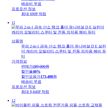
배송비
무료
프로모션 정보
최대 690P 적립
11
상품명
무피 2-in-1 금속 산소 탱크 홀더 유니버설 D E 실린
더 캐리어 모빌리티 스쿠터 및 전동 의자용 헤비 듀
티
가격정보
판매가
289,000
원
할인율
40%
할인모음가
173,400
원
배송비
무료
프로모션 정보
최대 8,840P 적립
12