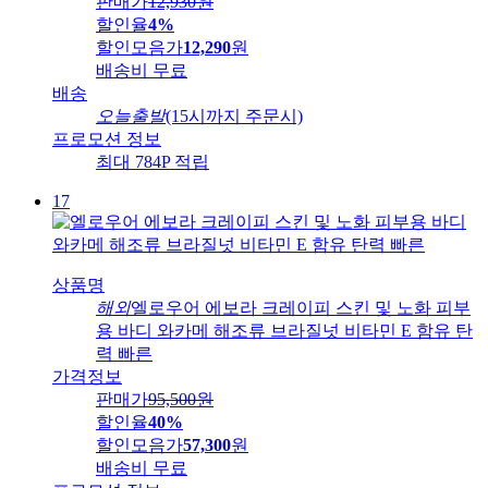
판매가
12,930
원
할인율
4%
할인모음가
12,290
원
배송비
무료
배송
오늘출발
(15시까지 주문시)
프로모션 정보
최대 784P 적립
17
상품명
해외
엘로우어 에보라 크레이피 스킨 및 노화 피부
용 바디 와카메 해조류 브라질넛 비타민 E 함유 탄
력 빠른
가격정보
판매가
95,500
원
할인율
40%
할인모음가
57,300
원
배송비
무료