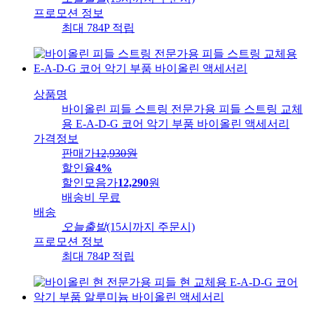
프로모션 정보
최대 784P 적립
상품명
바이올린 피들 스트링 전문가용 피들 스트링 교체
용 E-A-D-G 코어 악기 부품 바이올린 액세서리
가격정보
판매가
12,930
원
할인율
4%
할인모음가
12,290
원
배송비
무료
배송
오늘출발
(15시까지 주문시)
프로모션 정보
최대 784P 적립