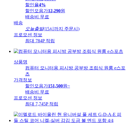
할인율
4%
할인모음가
12,290
원
배송비
무료
배송
오늘출발
(15시까지 주문시)
프로모션 정보
최대 784P 적립
상품명
컴퓨터 모니터용 피시방 공부방 조립식 원룸 e스포
츠
가격정보
할인모음가
151,500
원
~
배송비
무료
프로모션 정보
최대 7,745P 적립