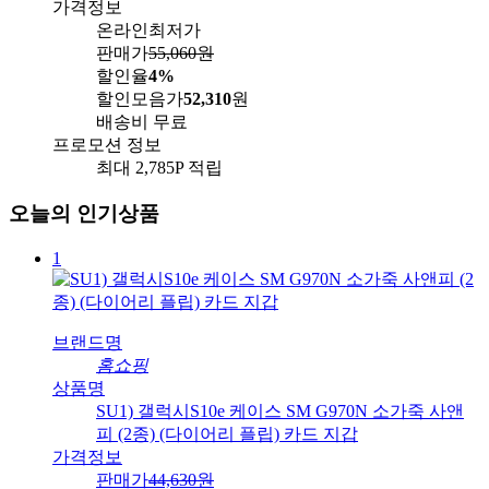
가격정보
온라인최저가
판매가
55,060
원
할인율
4%
할인모음가
52,310
원
배송비
무료
프로모션 정보
최대 2,785P 적립
오늘의 인기상품
1
브랜드명
홈쇼핑
상품명
SU1) 갤럭시S10e 케이스 SM G970N 소가죽 사앤
피 (2종) (다이어리 플립) 카드 지갑
가격정보
판매가
44,630
원