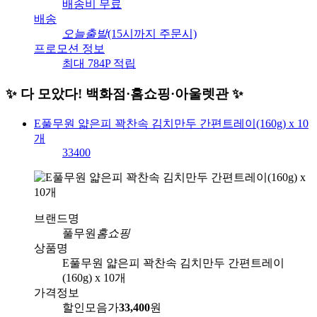
배송비
무료
배송
오늘출발
(15시까지 주문시)
프로모션 정보
최대 784P 적립
✨ 다 모았다! 백화점·홈쇼핑·아울렛관 ✨
E풀무원 얇은피 꽉찬속 김치만두 간편트레이(160g) x 10
개
33400
브랜드명
풀무원
홈쇼핑
상품명
E풀무원 얇은피 꽉찬속 김치만두 간편트레이
(160g) x 10개
가격정보
할인모음가
33,400
원