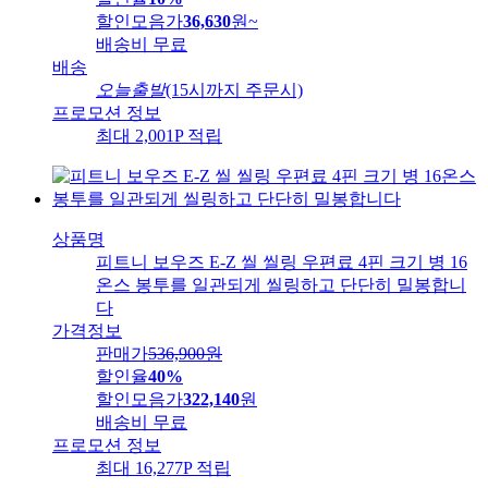
할인모음가
36,630
원
~
배송비
무료
배송
오늘출발
(15시까지 주문시)
프로모션 정보
최대 2,001P 적립
상품명
피트니 보우즈 E-Z 씰 씰링 우편료 4핀 크기 병 16
온스 봉투를 일관되게 씰링하고 단단히 밀봉합니
다
가격정보
판매가
536,900
원
할인율
40%
할인모음가
322,140
원
배송비
무료
프로모션 정보
최대 16,277P 적립