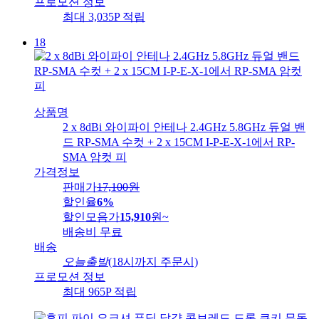
프로모션 정보
최대 3,035P 적립
18
상품명
2 x 8dBi 와이파이 안테나 2.4GHz 5.8GHz 듀얼 밴
드 RP-SMA 수컷 + 2 x 15CM I-P-E-X-1에서 RP-
SMA 암컷 피
가격정보
판매가
17,100
원
할인율
6%
할인모음가
15,910
원
~
배송비
무료
배송
오늘출발
(18시까지 주문시)
프로모션 정보
최대 965P 적립