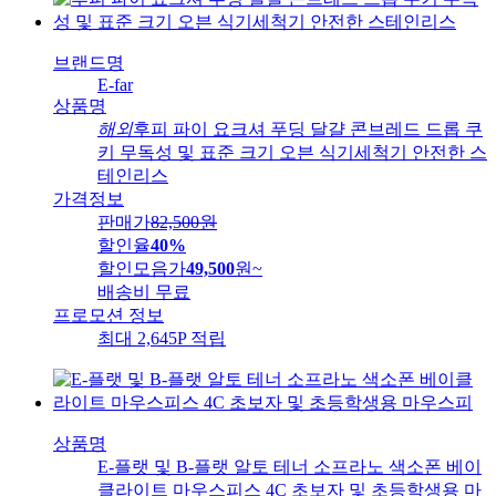
브랜드명
E-far
상품명
해외
후피 파이 요크셔 푸딩 달걀 콘브레드 드롭 쿠
키 무독성 및 표준 크기 오븐 식기세척기 안전한 스
테인리스
가격정보
판매가
82,500
원
할인율
40%
할인모음가
49,500
원
~
배송비
무료
프로모션 정보
최대 2,645P 적립
상품명
E-플랫 및 B-플랫 알토 테너 소프라노 색소폰 베이
클라이트 마우스피스 4C 초보자 및 초등학생용 마