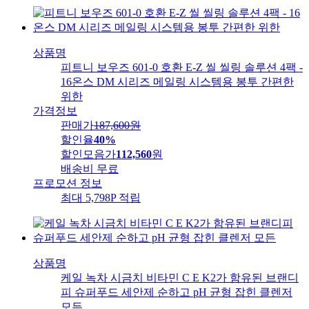
상품명
피트니 보우즈 601-0 호환 E-Z 씰 씰링 솔루션 4팩 -
16온스 DM 시리즈 메일링 시스템용 봉투 간편한
위한
가격정보
판매가
187,600
원
할인율
40%
할인모음가
112,560
원
배송비
무료
프로모션 정보
최대 5,798P 적립
상품명
케일 녹차 시금치 비타민 C E K2가 함유된 브랜디
피 슈퍼푸드 세안제 순하고 pH 균형 잡힌 클렌저
모든