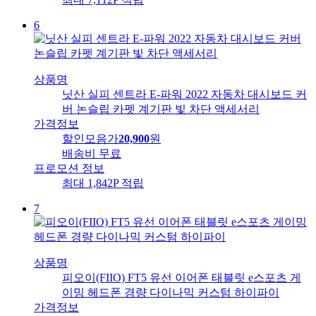
6
상품명
닛산 실피 센트라 E-파워 2022 자동차 대시보드 커
버 논슬립 카펫 계기판 빛 차단 액세서리
가격정보
할인모음가
20,900
원
배송비
무료
프로모션 정보
최대 1,842P 적립
7
상품명
피오이(FIIO) FT5 유선 이어폰 태블릿 e스포츠 게
이밍 헤드폰 경량 다이나믹 커스텀 하이파이
가격정보