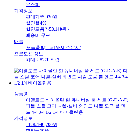
우스피
가격정보
판매가
55,930
원
할인율
4%
할인모음가
53,140
원
~
배송비
무료
배송
오늘출발
(15시까지 주문시)
프로모션 정보
최대 2,827P 적립
상품명
이멜로드 바이올린 현 유니버설 풀 세트 (G-D-A-E)
피들 스틸 코어 니켈-실버 와인드 니켈 도금 볼 엔
드 4/4 3/4 1/2 1/4 바이올린용
가격정보
판매가
40,700
원
할인율
10%