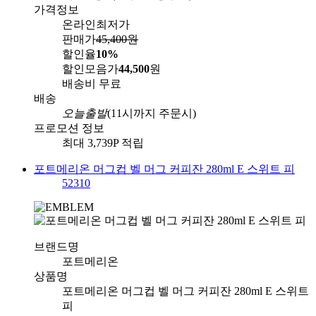
가격정보
온라인최저가
판매가
45,400
원
할인율
10%
할인모음가
44,500
원
배송비
무료
배송
오늘출발
(11시까지 주문시)
프로모션 정보
최대 3,739P 적립
포트메리온 머그컵 벨 머그 커피잔 280ml E 스위트 피
52310
브랜드명
포트메리온
상품명
포트메리온 머그컵 벨 머그 커피잔 280ml E 스위트
피