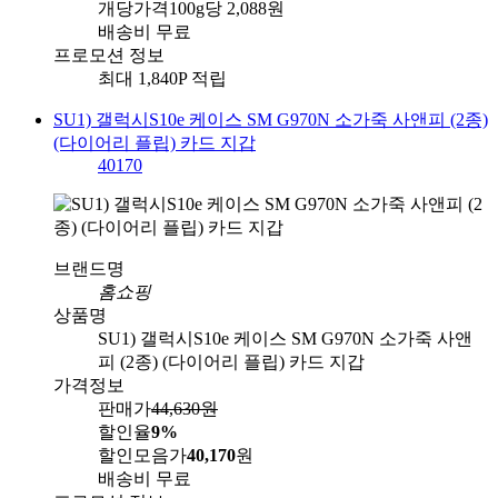
개당가격
100g당 2,088원
배송비
무료
프로모션 정보
최대 1,840P 적립
SU1) 갤럭시S10e 케이스 SM G970N 소가죽 사앤피 (2종)
(다이어리 플립) 카드 지갑
40170
브랜드명
홈쇼핑
상품명
SU1) 갤럭시S10e 케이스 SM G970N 소가죽 사앤
피 (2종) (다이어리 플립) 카드 지갑
가격정보
판매가
44,630
원
할인율
9%
할인모음가
40,170
원
배송비
무료