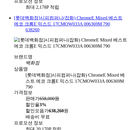
프로모션 정보
최대 2,178P 적립
[롯데백화점]시피컴퍼니(잡화) ChromeE Mixed 베스트
에코 크롬E 믹스드 17CMOW033A 006369M 790
638260
브랜드명
백화점
상품명
[롯데백화점]시피컴퍼니(잡화) ChromeE Mixed 베
스트 에코 크롬E 믹스드 17CMOW033A 006369M
790
가격정보
판매가
658,000
원
할인율
3%
할인모음가
638,260
원
배송비
무료
프로모션 정보
최대 20,170P 적립