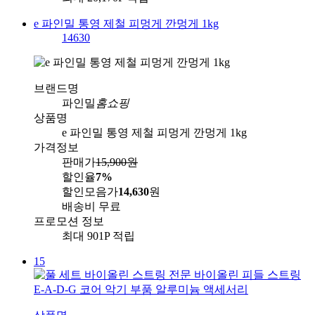
e 파인밀 통영 제철 피멍게 깐멍게 1kg
14630
브랜드명
파인밀
홈쇼핑
상품명
e 파인밀 통영 제철 피멍게 깐멍게 1kg
가격정보
판매가
15,900
원
할인율
7%
할인모음가
14,630
원
배송비
무료
프로모션 정보
최대 901P 적립
15