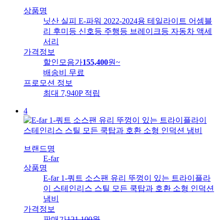
상품명
닛산 실피 E-파워 2022-2024용 테일라이트 어셈블
리 후미등 신호등 주행등 브레이크등 자동차 액세
서리
가격정보
할인모음가
155,400
원
~
배송비
무료
프로모션 정보
최대 7,940P 적립
4
브랜드명
E-far
상품명
E-far 1-쿼트 소스팬 유리 뚜껑이 있는 트라이플라
이 스테인리스 스틸 모든 쿡탑과 호환 소형 인덕션
냄비
가격정보
판매가
121,100
원