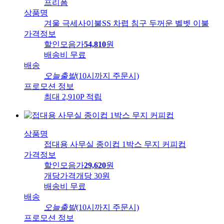
프리폼
상품명
겨울 극세사이불SS 차렵 침구 두꺼운 벨벳 이불
가격정보
할인모음가
54,810
원
배송비
무료
배송
오늘출발
(10시까지 주문시)
프로모션 정보
최대 2,910P 적립
상품명
접대용 사무실 종이컵 1박스 무지 커피컵
가격정보
할인모음가
29,620
원
개당가격
개당 30원
배송비
무료
배송
오늘출발
(10시까지 주문시)
프로모션 정보