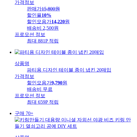
가격정보
판매가
15,800
원
할인율
10%
할인모음가
14,220
원
배송비
2,500원
프로모션 정보
최대 881P 적립
상품명
파티용 디자인 테이블 종이 냅킨 20매입
가격정보
할인모음가
9,790
원
배송비
무료
프로모션 정보
최대 659P 적립
구매 70+