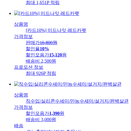
최대 1,651P 적립
상품명
[카드10%] 미드나잇 레드카펫
가격정보
판매가
16,800
원
할인율
10%
할인모음가
15,120
원
배송비
2,500원
프로모션 정보
최대 926P 적립
상품명
직수입/실리콘수세미/만능수세미/설거지/완벽살균
가격정보
할인모음가
1,390
원
배송비
3,000원
배송