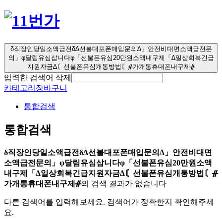
δ직장인당일소액급전δ∆선불대포폰매입문의∆」안전비대면소액급전문
의」φ달림유심삽니다φ「선불폰유심20만원소액내구제「∆일상회복긴급
지원자금∆〘선불폰유심개통방법〘ᚌ가개통휴대폰내구제ᚌ
입력한 검색어 삭제
카테고리
장바구니
통합검색
통합검색
δ직장인당일소액급전δ∆선불대포폰매입문의∆」안전비대면
소액급전문의」φ달림유심삽니다φ「선불폰유심20만원소액
내구제「∆일상회복긴급지원자금∆〘선불폰유심개통방법〘ᚌ
가개통휴대폰내구제ᚌ
의 검색 결과가 없습니다
다른 검색어를 입력해보세요. 검색어가 정확한지 확인해주세
요.