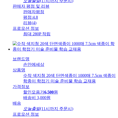
오늘출발
(17시까지 주문시)
판매자 평점 및 리뷰
판매자평점
평점:
4.8
리뷰
(
4
)
프로모션 정보
최대 280P 적립
브랜드명
손안에세상
상품명
수작 색지청 20색 단면색종이 1000매 7.5cm 색종이
학종이 학접기 미술 준비물 학습 교재용
가격정보
할인모음가
6,500
원
배송비
3,000원
배송
오늘출발
(11시까지 주문시)
프로모션 정보