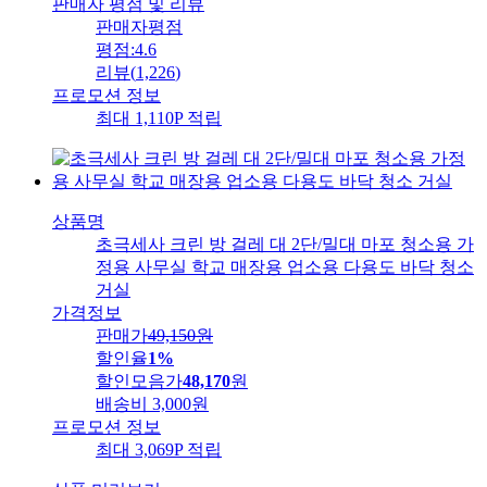
판매자 평점 및 리뷰
판매자평점
평점:
4.6
리뷰
(
1,226
)
프로모션 정보
최대 1,110P 적립
상품명
초극세사 크린 방 걸레 대 2단/밀대 마포 청소용 가
정용 사무실 학교 매장용 업소용 다용도 바닥 청소
거실
가격정보
판매가
49,150
원
할인율
1%
할인모음가
48,170
원
배송비
3,000원
프로모션 정보
최대 3,069P 적립