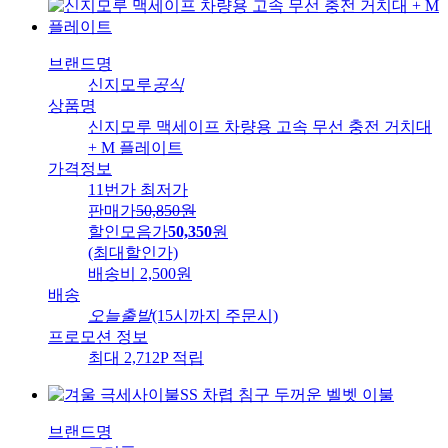
브랜드명
신지모루
공식
상품명
신지모루 맥세이프 차량용 고속 무선 충전 거치대
+ M 플레이트
가격정보
11번가 최저가
판매가
50,850
원
할인모음가
50,350
원
(최대할인가)
배송비
2,500원
배송
오늘출발
(15시까지 주문시)
프로모션 정보
최대 2,712P 적립
브랜드명