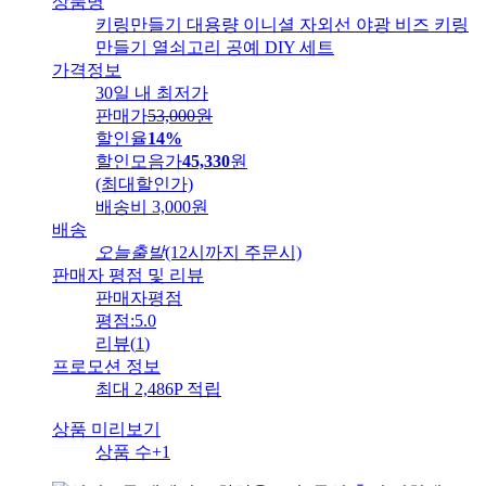
상품명
키링만들기 대용량 이니셜 자외선 야광 비즈 키링
만들기 열쇠고리 공예 DIY 세트
가격정보
30일 내 최저가
판매가
53,000
원
할인율
14%
할인모음가
45,330
원
(최대할인가)
배송비
3,000원
배송
오늘출발
(12시까지 주문시)
판매자 평점 및 리뷰
판매자평점
평점:
5.0
리뷰
(
1
)
프로모션 정보
최대 2,486P 적립
상품 미리보기
상품 수
+1