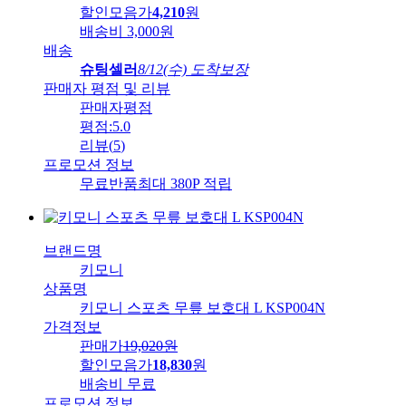
할인모음가
4,210
원
배송비
3,000원
배송
슈팅셀러
8/12(수) 도착보장
판매자 평점 및 리뷰
판매자평점
평점:
5.0
리뷰
(
5
)
프로모션 정보
무료반품
최대 380P 적립
브랜드명
키모니
상품명
키모니 스포츠 무릎 보호대 L KSP004N
가격정보
판매가
19,020
원
할인모음가
18,830
원
배송비
무료
프로모션 정보