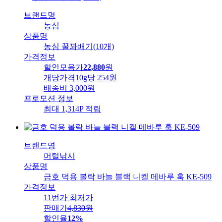
브랜드명
농심
상품명
농심 꿀꽈배기(10개)
가격정보
할인모음가
22,880
원
개당가격
10g당 254원
배송비
3,000원
프로모션 정보
최대 1,314P 적립
브랜드명
머털낚시
상품명
금호 덕용 볼락 바늘 블랙 니켈 메바루 훅 KE-509
가격정보
11번가 최저가
판매가
4,830
원
할인율
12%