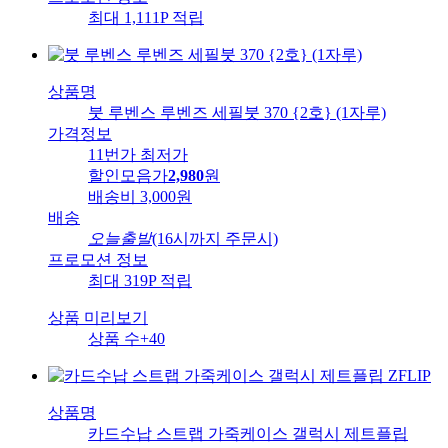
최대 1,111P 적립
상품명
붓 루벤스 루벤즈 세필붓 370 {2호} (1자루)
가격정보
11번가 최저가
할인모음가
2,980
원
배송비
3,000원
배송
오늘출발
(16시까지 주문시)
프로모션 정보
최대 319P 적립
상품 미리보기
상품 수
+40
상품명
카드수납 스트랩 가죽케이스 갤럭시 제트플립