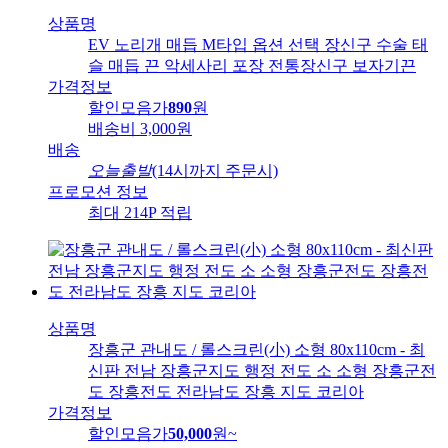
상품명
EV 노리개 매듭 M타입 옵션 선택 장신구 수술 태
슬 매듭 끈 악세사리 포장 전통장신구 보자기끈
가격정보
할인모음가
890
원
배송비
3,000원
배송
오늘출발
(14시까지 주문시)
프로모션 정보
최대 214P 적립
상품명
장흥군 관내도 / 롤스크린(小) 소형 80x110cm - 최
신판 전남 장흥군지도 행정 전도 소 소형 장흥군전
도 장흥전도 전라남도 장흥 지도 코리아
가격정보
할인모음가
50,000
원
~