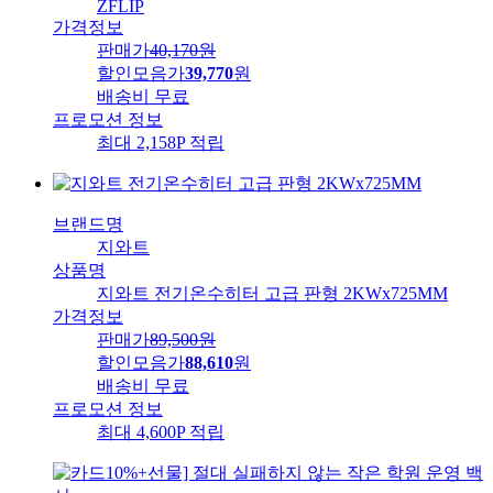
ZFLIP
가격정보
판매가
40,170
원
할인모음가
39,770
원
배송비
무료
프로모션 정보
최대 2,158P 적립
브랜드명
지와트
상품명
지와트 전기온수히터 고급 판형 2KWx725MM
가격정보
판매가
89,500
원
할인모음가
88,610
원
배송비
무료
프로모션 정보
최대 4,600P 적립