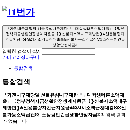
『가전내구제당일 선불유심내구제란『」대학생빠른소액대출」【정부
정책자금생활안정생계지원금【❱신불자소액내구제방법❱♣신용불량자
긴급지원금♣⦻24시소액급전대출⦻⦻신불가능소액급전⦻⑄소상공인긴급
생활안정자금⑄
입력한 검색어 삭제
카테고리
장바구니
통합검색
통합검색
『가전내구제당일 선불유심내구제란『」대학생빠른소액대
출」【정부정책자금생활안정생계지원금【❱신불자소액내구
제방법❱♣신용불량자긴급지원금♣⦻24시소액급전대출⦻⦻신
불가능소액급전⦻⑄소상공인긴급생활안정자금⑄
의 검색 결과
가 없습니다