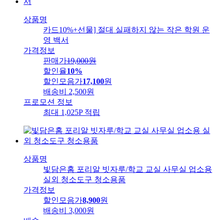
상품명
카드10%+선물] 절대 실패하지 않는 작은 학원 운
영 백서
가격정보
판매가
19,000
원
할인율
10%
할인모음가
17,100
원
배송비
2,500원
프로모션 정보
최대 1,025P 적립
상품명
빛담은홈 포리알 빗자루/학교 교실 사무실 업소용
실외 청소도구 청소용품
가격정보
할인모음가
8,900
원
배송비
3,000원