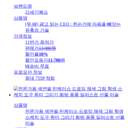
브랜드명
21세기북스
상품명
[무.배] 광고 읽는 CEO : 한순간에 마음을 빼앗는
유혹의 기술
가격정보
11번가 최저가
판매가
13,000
원
할인율
10%
할인모음가
11,700
원
배송비
무료
프로모션 정보
최대 755P 적립
상품명
전문가용 색연필 틴케이스 드로잉 채색 그림 학생
스케치 도구 취미 그리기 화방 용품 일러스트 선물
미술