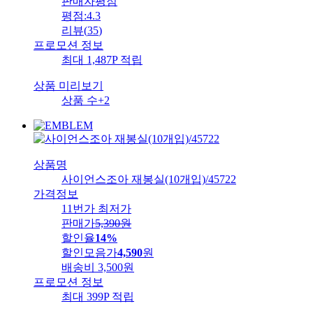
판매자평점
평점:
4.3
리뷰
(
35
)
프로모션 정보
최대 1,487P 적립
상품 미리보기
상품 수
+2
상품명
사이언스조아 재봉실(10개입)/45722
가격정보
11번가 최저가
판매가
5,390
원
할인율
14%
할인모음가
4,590
원
배송비
3,500원
프로모션 정보
최대 399P 적립