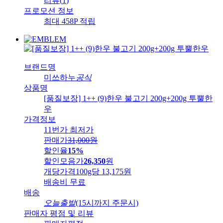
리뷰
(
1
)
프로모션 정보
최대 458P 적립
브랜드명
미쓰하누
공식
상품명
[품질보장] 1++ (9)한우 불고기 200g+200g 투뿔한
우
가격정보
11번가 최저가
판매가
31,000
원
할인율
15%
할인모음가
26,350
원
개당가격
100g당 13,175원
배송비
무료
배송
오늘출발
(15시까지 주문시)
판매자 평점 및 리뷰