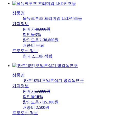
상품명
올뉴크루즈 프리미엄 LED전조등
가격정보
판매가
40,000
원
할인율
3%
할인모음가
38,800
원
배송비
무료
프로모션 정보
최대 2,110P 적립
상품명
[카드10%] 오일론심기 뎡각녹연구
가격정보
판매가
17,000
원
할인율
10%
할인모음가
15,300
원
배송비
2,500원
프로모션 정보