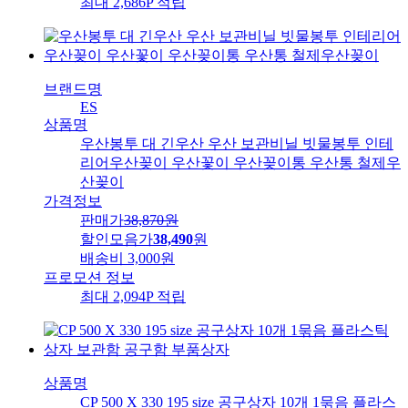
최대 2,686P 적립
브랜드명
ES
상품명
우산봉투 대 긴우산 우산 보관비닐 빗물봉투 인테
리어우산꽂이 우산꽃이 우산꽂이통 우산통 철제우
산꽂이
가격정보
판매가
38,870
원
할인모음가
38,490
원
배송비
3,000원
프로모션 정보
최대 2,094P 적립
상품명
CP 500 X 330 195 size 공구상자 10개 1묶음 플라스