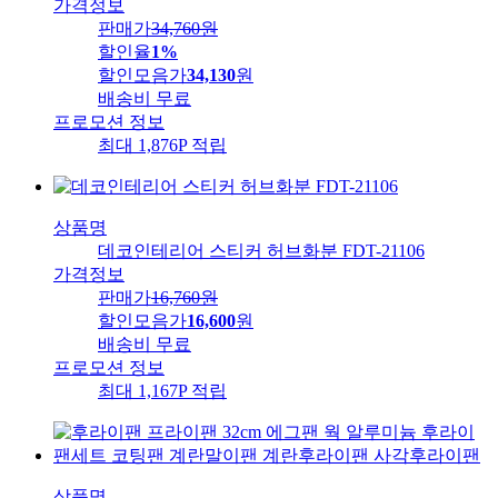
가격정보
판매가
34,760
원
할인율
1%
할인모음가
34,130
원
배송비
무료
프로모션 정보
최대 1,876P 적립
상품명
데코인테리어 스티커 허브화분 FDT-21106
가격정보
판매가
16,760
원
할인모음가
16,600
원
배송비
무료
프로모션 정보
최대 1,167P 적립
상품명