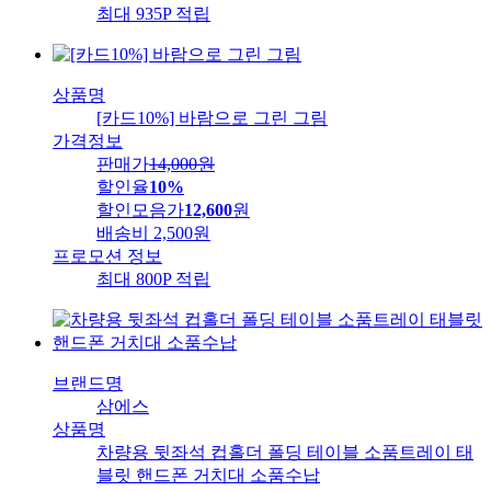
최대 935P 적립
상품명
[카드10%] 바람으로 그린 그림
가격정보
판매가
14,000
원
할인율
10%
할인모음가
12,600
원
배송비
2,500원
프로모션 정보
최대 800P 적립
브랜드명
삼에스
상품명
차량용 뒷좌석 컵홀더 폴딩 테이블 소품트레이 태
블릿 핸드폰 거치대 소품수납