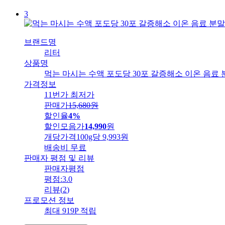
3
브랜드명
리터
상품명
먹는 마시는 수액 포도당 30포 갈증해소 이온 음료 
가격정보
11번가 최저가
판매가
15,680
원
할인율
4%
할인모음가
14,990
원
개당가격
100g당 9,993원
배송비
무료
판매자 평점 및 리뷰
판매자평점
평점:
3.0
리뷰
(
2
)
프로모션 정보
최대 919P 적립