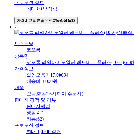
프로모션 정보
최대 892P 적립
가격비교
리뷰좋은
포함
동일상품
12
2
브랜드명
코오롱
상품명
코오롱 리얼아미노워터 레드비트 플러스(10포)/전해질 
가격정보
할인모음가
17,000
원
배송비
3,000원
배송
오늘출발
(16시까지 주문시)
판매자 평점 및 리뷰
판매자평점
평점:
4.7
리뷰
(
62
)
프로모션 정보
최대 1,020P 적립