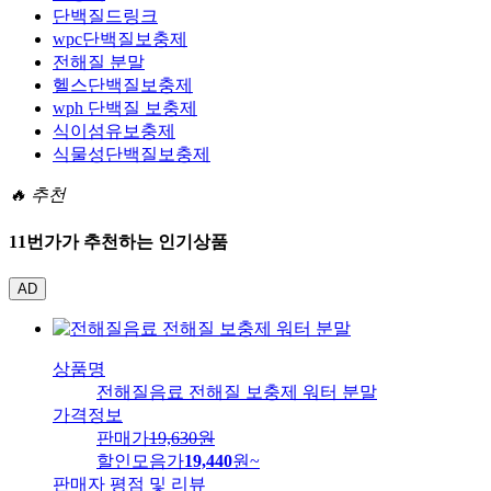
단백질드링크
wpc단백질보충제
전해질 분말
헬스단백질보충제
wph 단백질 보충제
식이섬유보충제
식물성단백질보충제
🔥 추천
11번가가 추천하는 인기상품
AD
상품명
전해질음료 전해질 보충제 워터 분말
가격정보
판매가
19,630
원
할인모음가
19,440
원
~
판매자 평점 및 리뷰