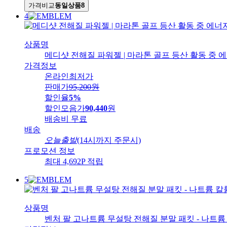
가격비교
동일상품
8
4
상품명
메디샷 전해질 파워젤 | 마라톤 골프 등산 활동 중 에너
가격정보
온라인최저가
판매가
95,200
원
할인율
5%
할인모음가
90,440
원
배송비
무료
배송
오늘출발
(14시까지 주문시)
프로모션 정보
최대 4,692P 적립
5
상품명
벤처 팔 고나트륨 무설탕 전해질 분말 패킷 - 나트륨