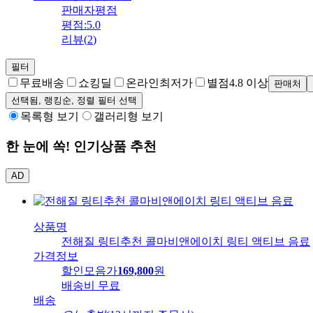
판매자평점
평점:
5.0
리뷰
(
2
)
필터
무료배송
쇼킹딜
온라인최저가
별점
4.8 이상
판매처
선택됨,
랭킹순
, 정렬 필터 선택
목록형 보기
갤러리형 보기
한 눈에 쏙! 인기상품 추천
AD
상품명
전해질 링티추천 콜마비앤에이치 링티 액티브 음료
가격정보
할인모음가
169,800
원
배송비
무료
배송