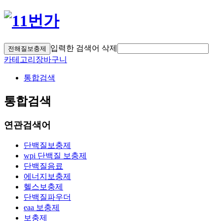
입력한 검색어 삭제
전해질보충제
카테고리
장바구니
통합검색
통합검색
연관
검색어
단백질보충제
wpi 단백질 보충제
단백질음료
에너지보충제
헬스보충제
단백질파우더
eaa 보충제
보충제