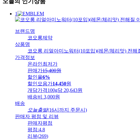
오늘의 인기상품
1
브랜드명
코오롱제약
상품명
코오롱 리얼아미노워터(10포입)(레몬/체리맛) 전해
가격정보
온라인최저가
판매가
15,400
원
할인율
6%
할인모음가
14,450
원
개당가격
100g당 20,643원
배송비
3,000원
배송
오늘출발
(16시까지 주문시)
판매자 평점 및 리뷰
판매자평점
평점:
4.8
리뷰
(
269
)