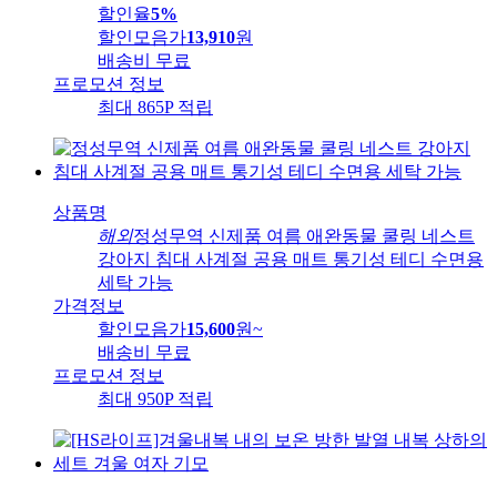
할인율
5%
할인모음가
13,910
원
배송비
무료
프로모션 정보
최대 865P 적립
상품명
해외
정성무역 신제품 여름 애완동물 쿨링 네스트
강아지 침대 사계절 공용 매트 통기성 테디 수면용
세탁 가능
가격정보
할인모음가
15,600
원
~
배송비
무료
프로모션 정보
최대 950P 적립