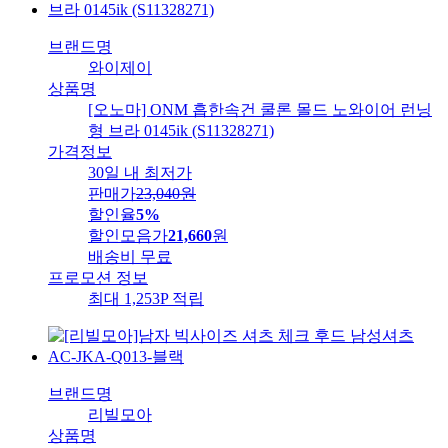
브랜드명
와이제이
상품명
[오노마] ONM 흡한속건 쿨론 몰드 노와이어 런닝
형 브라 0145ik (S11328271)
가격정보
30일 내 최저가
판매가
23,040
원
할인율
5%
할인모음가
21,660
원
배송비
무료
프로모션 정보
최대 1,253P 적립
브랜드명
리빌모아
상품명