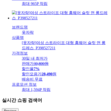
최대 965P 적립
브랜드명
옷자락
상품명
[옷자락]여성 스트라이프 대형 홈웨어 슬릿 면 롱
드레스_P398527211
가격정보
30일 내 최저가
판매가
30,800
원
할인율
7%
할인모음가
28,490
원
배송비
무료
프로모션 정보
최대 1,594P 적립
실시간 쇼핑 검색어
Previous