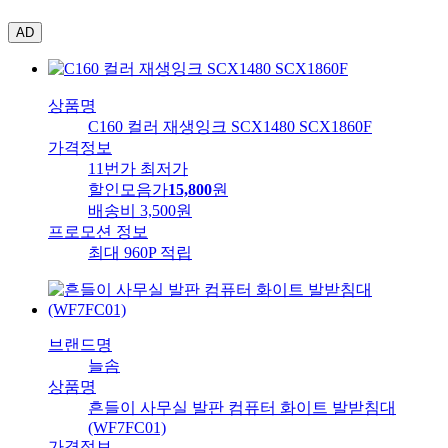
AD
상품명
C160 컬러 재생잉크 SCX1480 SCX1860F
가격정보
11번가 최저가
할인모음가
15,800
원
배송비
3,500원
프로모션 정보
최대 960P 적립
브랜드명
늘솜
상품명
흔들이 사무실 발판 컴퓨터 화이트 발받침대
(WF7FC01)
가격정보