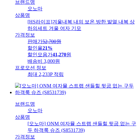
브랜드명
오노마
상품명
[HS라이프]겨울내복 내의 보온 방한 발열 내복 상
하의세트 겨울 여자 기모
가격정보
판매가
52,700
원
할인율
21%
할인모음가
41,270
원
배송비
3,000원
프로모션 정보
최대 2,233P 적립
브랜드명
오노마
상품명
[오노마] ONM 여자뮬 스트랩 샌들힐 뒷굽 없는 구
두 하객룩 슈즈 (S8531739)
가격정보