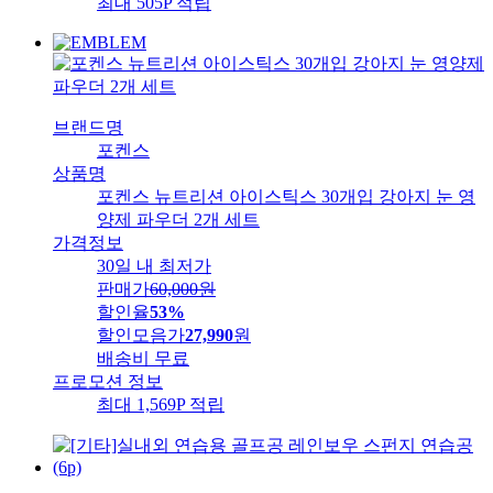
최대 505P 적립
브랜드명
포켄스
상품명
포켄스 뉴트리션 아이스틱스 30개입 강아지 눈 영
양제 파우더 2개 세트
가격정보
30일 내 최저가
판매가
60,000
원
할인율
53%
할인모음가
27,990
원
배송비
무료
프로모션 정보
최대 1,569P 적립