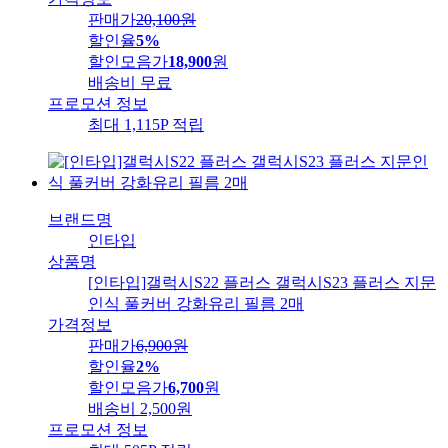
판매가
20,100
원
할인율
5%
할인모음가
18,900
원
배송비
무료
프로모션 정보
최대 1,115P 적립
브랜드명
인타입
상품명
[인타입]갤럭시S22 플러스 갤럭시S23 플러스 지문
인식 풀커버 강화유리 필름 2매
가격정보
판매가
6,900
원
할인율
2%
할인모음가
6,700
원
배송비
2,500원
프로모션 정보