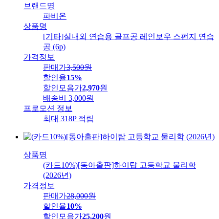
브랜드명
파비온
상품명
[기타]실내외 연습용 골프공 레인보우 스펀지 연습
공 (6p)
가격정보
판매가
3,500
원
할인율
15%
할인모음가
2,970
원
배송비
3,000원
프로모션 정보
최대 318P 적립
상품명
(카드10%)[동아출판]하이탑 고등학교 물리학
(2026년)
가격정보
판매가
28,000
원
할인율
10%
할인모음가
25,200
원