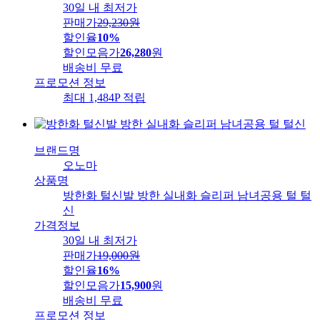
30일 내 최저가
판매가
29,230
원
할인율
10%
할인모음가
26,280
원
배송비
무료
프로모션 정보
최대 1,484P 적립
브랜드명
오노마
상품명
방한화 털신발 방한 실내화 슬리퍼 남녀공용 털 털
신
가격정보
30일 내 최저가
판매가
19,000
원
할인율
16%
할인모음가
15,900
원
배송비
무료
프로모션 정보