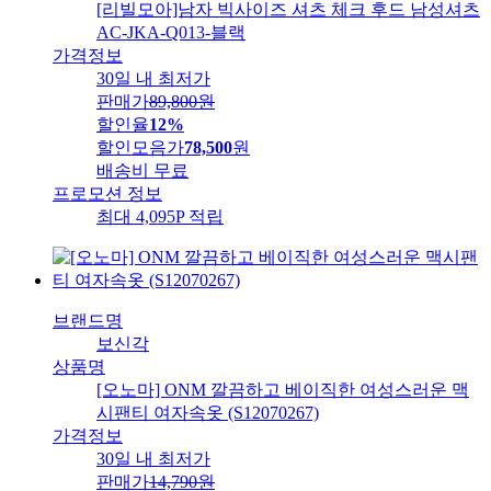
[리빌모아]남자 빅사이즈 셔츠 체크 후드 남성셔츠
AC-JKA-Q013-블랙
가격정보
30일 내 최저가
판매가
89,800
원
할인율
12%
할인모음가
78,500
원
배송비
무료
프로모션 정보
최대 4,095P 적립
브랜드명
보신각
상품명
[오노마] ONM 깔끔하고 베이직한 여성스러운 맥
시팬티 여자속옷 (S12070267)
가격정보
30일 내 최저가
판매가
14,790
원