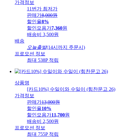
가격정보
11번가 최저가
판매가
8,000
원
할인율
8%
할인모음가
7,360
원
배송비
3,500원
배송
오늘출발
(14시까지 주문시)
프로모션 정보
최대 538P 적립
상품명
[카드10%] 수일이와 수일이 (힘찬문고 26)
가격정보
판매가
13,000
원
할인율
10%
할인모음가
11,700
원
배송비
2,500원
프로모션 정보
최대 755P 적립