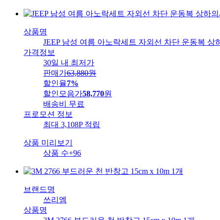
상품명
JEEP 남성 여름 아노락세트 자외선 차단 운동복 
가격정보
30일 내 최저가
판매가
63,880
원
할인율
7%
할인모음가
58,770
원
배송비
무료
프로모션 정보
최대 3,108P 적립
상품 미리보기
상품 수
+96
브랜드명
쓰리엠
상품명