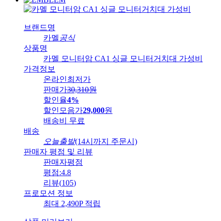
브랜드명
카멜
공식
상품명
카멜 모니터암 CA1 싱글 모니터거치대 가성비
가격정보
온라인최저가
판매가
30,310
원
할인율
4%
할인모음가
29,000
원
배송비
무료
배송
오늘출발
(14시까지 주문시)
판매자 평점 및 리뷰
판매자평점
평점:
4.8
리뷰
(
105
)
프로모션 정보
최대 2,490P 적립