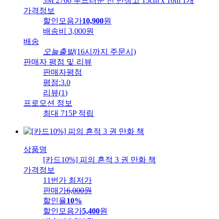
3M 2766 부드러운 천 반창고 15cm x 10m 1개
가격정보
할인모음가
10,900
원
배송비
3,000원
배송
오늘출발
(16시까지 주문시)
판매자 평점 및 리뷰
판매자평점
평점:
3.0
리뷰
(
1
)
프로모션 정보
최대 715P 적립
상품명
[카드10%] 피의 흔적 3 권 만화 책
가격정보
11번가 최저가
판매가
6,000
원
할인율
10%
할인모음가
5,400
원