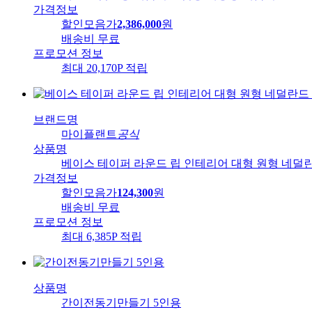
가격정보
할인모음가
2,386,000
원
배송비
무료
프로모션 정보
최대 20,170P 적립
브랜드명
마이플랜트
공식
상품명
베이스 테이퍼 라운드 립 인테리어 대형 원형 네덜
가격정보
할인모음가
124,300
원
배송비
무료
프로모션 정보
최대 6,385P 적립
상품명
간이전동기만들기 5인용