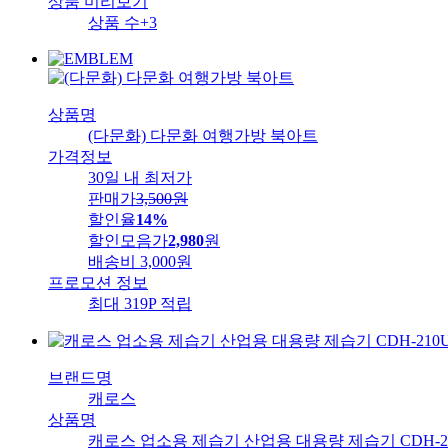
상품 미리보기
상품 수
+3
상품명
(다문화) 다문화 여행가방 북아트
가격정보
30일 내 최저가
판매가
3,500
원
할인율
14%
할인모음가
2,980
원
배송비
3,000원
프로모션 정보
최대 319P 적립
브랜드명
캐로스
상품명
캐로스 업소용 제습기 산업용 대용량 제습기 CDH-21