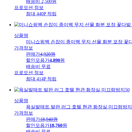
배송비
2,500원
프로모션 정보
최대 440P 적립
상품명
미니쇼핑백 손잡이 종이백 무지 선물 화분 포장 꽃
가격정보
판매가
4,920
원
할인모음가
4,890
원
배송비
무료
프로모션 정보
최대 414P 적립
상품명
욕실발매트 발판 러그 호텔 현관 화장실 미끄럼방지
가격정보
판매가
18,940
원
할인모음가
18,760
원
배송비
무료