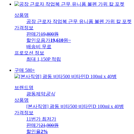
상품명
공장 근로자 작업복 근무 유니폼 볼펜 가위 칼 포켓
가격정보
판매가
19,800
원
할인모음가
19,610
원
~
배송비
무료
프로모션 정보
최대 1,150P 적립
구매 580+
브랜드명
광동제약
공식
상품명
[본사직영] 광동 비타500 비타민D 100ml x 40병
가격정보
11번가 최저가
판매가
21,900
원
할인율
2%