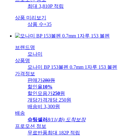
최대 3,810P 적립
상품 미리보기
상품 수
+35
브랜드명
모나미
상품명
모나미 BP 153볼펜 0.7mm 1자루 153 볼펜
가격정보
판매가
280
원
할인율
10%
할인모음가
250
원
개당가격
개당 250원
배송비
3,300원
배송
슈팅셀러
8/11(화) 도착보장
프로모션 정보
무료반품
최대 182P 적립