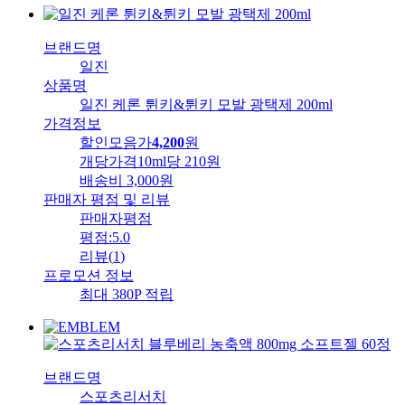
브랜드명
일진
상품명
일진 케론 튄키&튄키 모발 광택제 200ml
가격정보
할인모음가
4,200
원
개당가격
10ml당 210원
배송비
3,000원
판매자 평점 및 리뷰
판매자평점
평점:
5.0
리뷰
(
1
)
프로모션 정보
최대 380P 적립
브랜드명
스포츠리서치