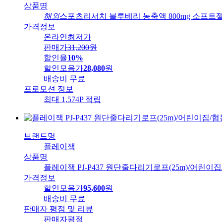
상품명
해외
스포츠리서치 블루베리 농축액 800mg 소프트젤
가격정보
온라인최저가
판매가
31,200
원
할인율
10%
할인모음가
28,080
원
배송비
무료
프로모션 정보
최대 1,574P 적립
브랜드명
플레이잭
상품명
플레이잭 PJ-P437 원단줄다리기로프(25m)/어린이
가격정보
할인모음가
95,600
원
배송비
무료
판매자 평점 및 리뷰
판매자평점