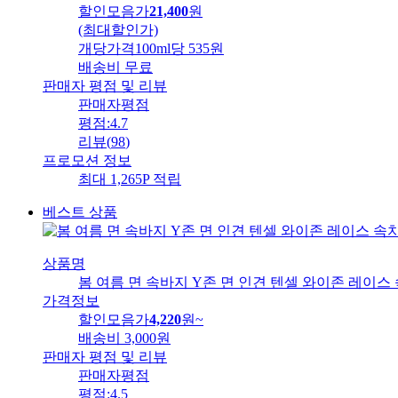
할인모음가
21,400
원
(최대할인가)
개당가격
100ml당 535원
배송비
무료
판매자 평점 및 리뷰
판매자평점
평점:
4.7
리뷰
(
98
)
프로모션 정보
최대 1,265P 적립
베스트 상품
상품명
봄 여름 면 속바지 Y존 면 인견 텐셀 와이존 레이스 
가격정보
할인모음가
4,220
원
~
배송비
3,000원
판매자 평점 및 리뷰
판매자평점
평점:
4.5