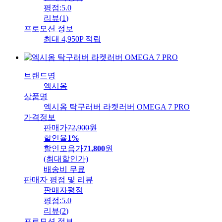
평점:
5.0
리뷰
(
1
)
프로모션 정보
최대 4,950P 적립
브랜드명
엑시옴
상품명
엑시옴 탁구러버 라켓러버 OMEGA 7 PRO
가격정보
판매가
72,900
원
할인율
1%
할인모음가
71,800
원
(최대할인가)
배송비
무료
판매자 평점 및 리뷰
판매자평점
평점:
5.0
리뷰
(
2
)
프로모션 정보