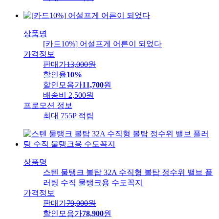
상품명
[카드10%] 어설프게 어른이 되었다
가격정보
판매가
13,000
원
할인율
10%
할인모음가
11,700
원
배송비
2,500원
프로모션 정보
최대 755P 적립
상품명
스텐 물탱크 볼탑 32A 수직형 볼탑 정수위 밸브 플
러팅 수직 물탱크용 수도꼭지
가격정보
판매가
79,000
원
할인모음가
78,900
원