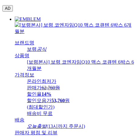
AD
브랜드명
보령
공식
상품명
[보령본사] 보령 코엔자임Q10 맥스 코큐텐 6박스 6
개월분
가격정보
온라인최저가
판매가
62,760
원
할인율
14%
할인모음가
53,760
원
(최대할인가)
배송비
무료
배송
오늘출발
(13시까지 주문시)
판매자 평점 및 리뷰