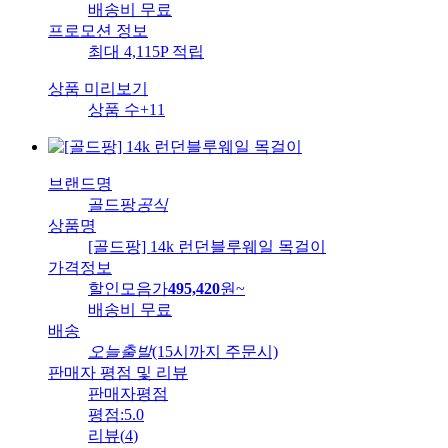
배송비
무료
프로모션 정보
최대 4,115P 적립
상품 미리보기
상품 수
+11
브랜드명
골드팡
공식
상품명
[골드팡] 14k 런던블루웨일 목걸이
가격정보
할인모음가
495,420
원
~
배송비
무료
배송
오늘출발
(15시까지 주문시)
판매자 평점 및 리뷰
판매자평점
평점:
5.0
리뷰
(
4
)