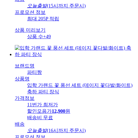
오늘출발
(15시까지 주문시)
프로모션 정보
최대 205P 적립
상품 미리보기
상품 수
+49
브랜드명
파티짱
상품명
입학 가랜드 꽃 풍선 세트 (데이지 꽃다발/화이트)
축하 파티 장식
가격정보
11번가 최저가
할인모음가
12,900
원
배송비
무료
배송
오늘출발
(16시까지 주문시)
프로모션 정보