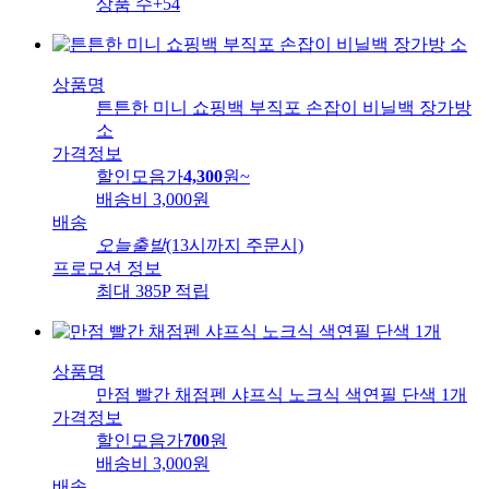
상품 수
+54
상품명
튼튼한 미니 쇼핑백 부직포 손잡이 비닐백 장가방
소
가격정보
할인모음가
4,300
원
~
배송비
3,000원
배송
오늘출발
(13시까지 주문시)
프로모션 정보
최대 385P 적립
상품명
만점 빨간 채점펜 샤프식 노크식 색연필 단색 1개
가격정보
할인모음가
700
원
배송비
3,000원
배송