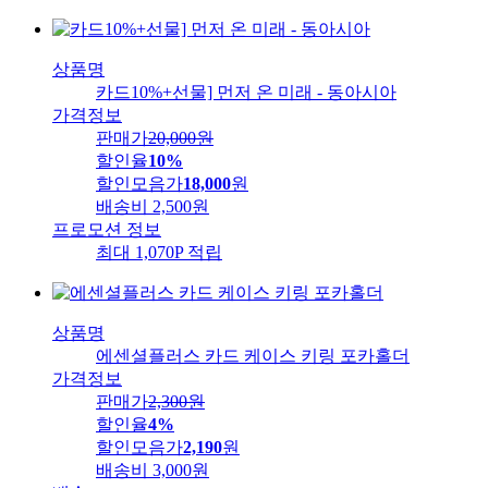
상품명
카드10%+선물] 먼저 온 미래 - 동아시아
가격정보
판매가
20,000
원
할인율
10%
할인모음가
18,000
원
배송비
2,500원
프로모션 정보
최대 1,070P 적립
상품명
에센셜플러스 카드 케이스 키링 포카홀더
가격정보
판매가
2,300
원
할인율
4%
할인모음가
2,190
원
배송비
3,000원