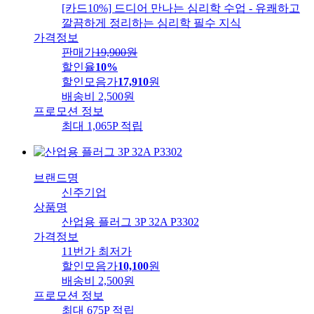
[카드10%] 드디어 만나는 심리학 수업 - 유쾌하고
깔끔하게 정리하는 심리학 필수 지식
가격정보
판매가
19,900
원
할인율
10%
할인모음가
17,910
원
배송비
2,500원
프로모션 정보
최대 1,065P 적립
브랜드명
신주기업
상품명
산업용 플러그 3P 32A P3302
가격정보
11번가 최저가
할인모음가
10,100
원
배송비
2,500원
프로모션 정보
최대 675P 적립