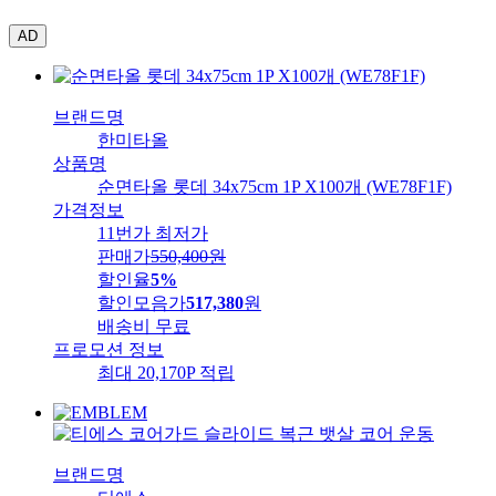
AD
브랜드명
한미타올
상품명
순면타올 롯데 34x75cm 1P X100개 (WE78F1F)
가격정보
11번가 최저가
판매가
550,400
원
할인율
5%
할인모음가
517,380
원
배송비
무료
프로모션 정보
최대 20,170P 적립
브랜드명