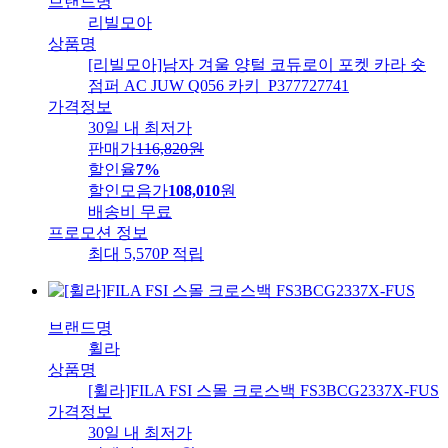
브랜드명
리빌모아
상품명
[리빌모아]남자 겨울 양털 코듀로이 포켓 카라 숏
점퍼 AC JUW Q056 카키_P377727741
가격정보
30일 내 최저가
판매가
116,820
원
할인율
7%
할인모음가
108,010
원
배송비
무료
프로모션 정보
최대 5,570P 적립
브랜드명
휠라
상품명
[휠라]FILA FSI 스몰 크로스백 FS3BCG2337X-FUS
가격정보
30일 내 최저가