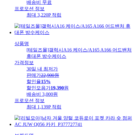
배송비
무료
프로모션 정보
최대 3,220P 적립
상품명
[테일즈몰]갤럭시A16 케이스/A165 A166 어드밴처
휴대폰 방수케이스
가격정보
30일 내 최저가
판매가
22,900
원
할인율
15%
할인모음가
19,390
원
배송비
3,000원
프로모션 정보
최대 1,139P 적립