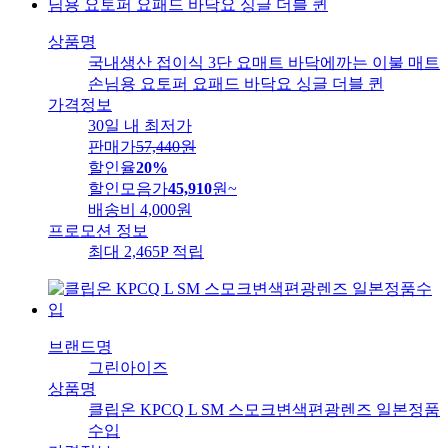
상품명
국내생산 접이식 3단 요매트 바닥에까는 이불 매트
손님용 요토퍼 요패드 바닥요 싱글 더블 퀸
가격정보
30일 내 최저가
판매가
57,440
원
할인율
20%
할인모음가
45,910
원
~
배송비
4,000원
프로모션 정보
최대 2,465P 적립
브랜드명
그린아이즈
상품명
클립온 KPCQ L SM 스모크변색편광렌즈 일본정품
수입