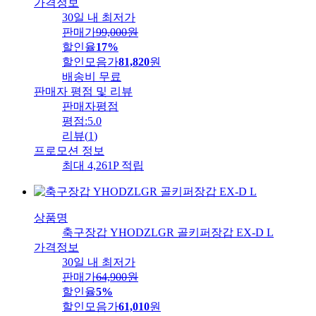
가격정보
30일 내 최저가
판매가
99,000
원
할인율
17%
할인모음가
81,820
원
배송비
무료
판매자 평점 및 리뷰
판매자평점
평점:
5.0
리뷰
(
1
)
프로모션 정보
최대 4,261P 적립
상품명
축구장갑 YHODZLGR 골키퍼장갑 EX-D L
가격정보
30일 내 최저가
판매가
64,900
원
할인율
5%
할인모음가
61,010
원