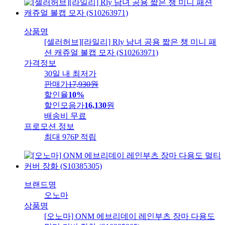
상품명
[셀러허브][라일리] Rly 남녀 공용 짧은 챙 미니 패
션 캐쥬얼 볼캡 모자 (S10263971)
가격정보
30일 내 최저가
판매가
17,930
원
할인율
10%
할인모음가
16,130
원
배송비
무료
프로모션 정보
최대 976P 적립
브랜드명
오노마
상품명
[오노마] ONM 에브리데이 레인부츠 장마 다용도