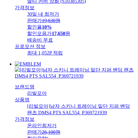
멀티 커버 장화 (S10385305)
가격정보
30일 내 최저가
판매가
19,630
원
할인율
10%
할인모음가
17,650
원
배송비
무료
프로모션 정보
최대 1,052P 적립
브랜드명
리빌모아
상품명
[리빌모아]남자 스키니 트레이닝 밑단 지퍼 밴딩
팬츠 DMS4 PTS SAL554_P369721939
가격정보
온라인최저가
판매가
26,100
원