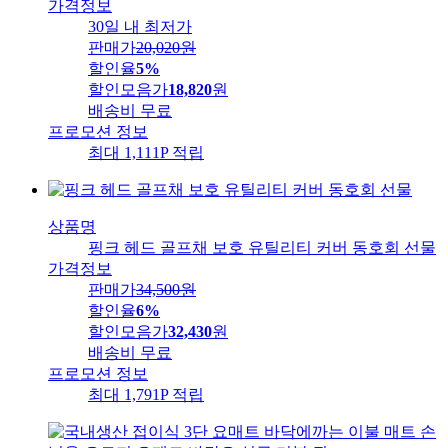
가격정보
30일 내 최저가
판매가
20,020
원
할인율
5%
할인모음가
18,820
원
배송비
무료
프로모션 정보
최대 1,111P 적립
상품명
핑크 헤드 골프채 보호 유틸리티 커버 동호회 선물
가격정보
판매가
34,500
원
할인율
6%
할인모음가
32,430
원
배송비
무료
프로모션 정보
최대 1,791P 적립