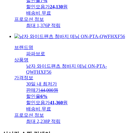
할인율
7%
할인모음가
24,130
원
배송비
무료
프로모션 정보
최대 1,376P 적립
브랜드명
파파브로
상품명
남자 와이드팬츠 청바지 데님 ON-PTA-
QWFHXF56
가격정보
30일 내 최저가
판매가
44,000
원
할인율
6%
할인모음가
41,360
원
배송비
무료
프로모션 정보
최대 2,238P 적립