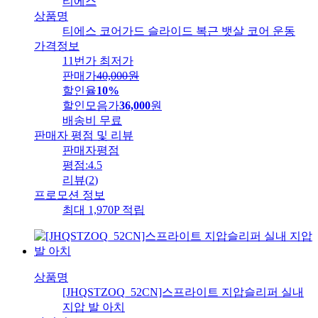
티에스
상품명
티에스 코어가드 슬라이드 복근 뱃살 코어 운동
가격정보
11번가 최저가
판매가
40,000
원
할인율
10%
할인모음가
36,000
원
배송비
무료
판매자 평점 및 리뷰
판매자평점
평점:
4.5
리뷰
(
2
)
프로모션 정보
최대 1,970P 적립
상품명
[JHQSTZOQ_52CN]스프라이트 지압슬리퍼 실내
지압 발 아치