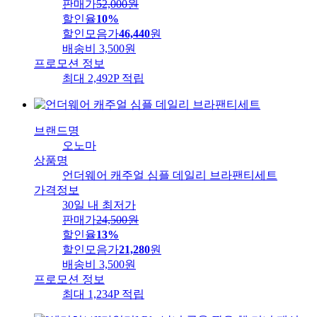
판매가
52,000
원
할인율
10%
할인모음가
46,440
원
배송비
3,500원
프로모션 정보
최대 2,492P 적립
브랜드명
오노마
상품명
언더웨어 캐주얼 심플 데일리 브라팬티세트
가격정보
30일 내 최저가
판매가
24,500
원
할인율
13%
할인모음가
21,280
원
배송비
3,500원
프로모션 정보
최대 1,234P 적립