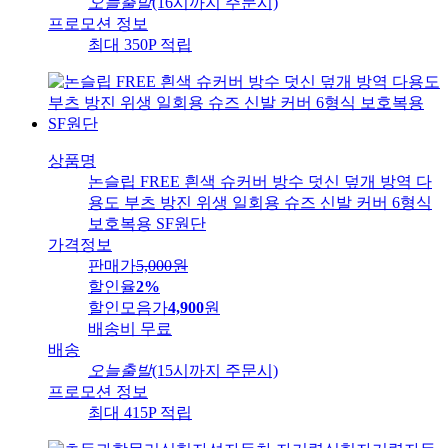
오늘출발
(16시까지 주문시)
프로모션 정보
최대 350P 적립
상품명
논슬립 FREE 흰색 슈커버 방수 덧신 덮개 방역 다
용도 부츠 방진 위생 일회용 슈즈 신발 커버 6형식
보호복용 SF원단
가격정보
판매가
5,000
원
할인율
2%
할인모음가
4,900
원
배송비
무료
배송
오늘출발
(15시까지 주문시)
프로모션 정보
최대 415P 적립