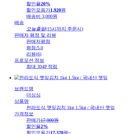
할인율
20%
할인모음가
1,920
원
배송비
3,000원
배송
오늘출발
(15시까지 주문시)
판매자 평점 및 리뷰
판매자평점
평점:
5.0
리뷰
(
6
)
프로모션 정보
최대 304P 적립
브랜드명
더싱싱
상품명
전라도식 깻잎김치 1kg 1.5kg / 국내산 깻잎
가격정보
판매가
17,900
원
할인율
2%
할인모음가
17,370
원
~