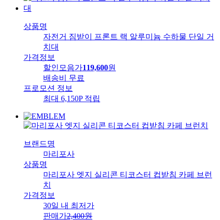
상품명
자전거 짐받이 프론트 랙 알루미늄 수하물 단일 거
치대
가격정보
할인모음가
119,600
원
배송비
무료
프로모션 정보
최대 6,150P 적립
브랜드명
마리포사
상품명
마리포사 엣지 실리콘 티코스터 컵받침 카페 브런
치
가격정보
30일 내 최저가
판매가
2,400
원