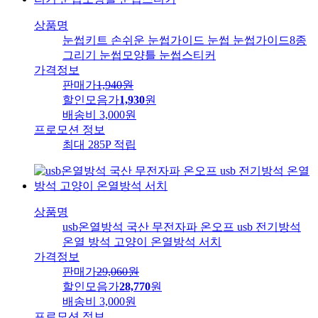
상품명
눈썹키트 손쉬운 눈썹가이드 눈썹 눈썹가이드8종
그리기 눈썹모양틀 눈썹스티커
가격정보
판매가
1,940
원
할인모음가
1,930
원
배송비
3,000원
프로모션 정보
최대 285P 적립
상품명
usb온열방석 국산 무전자파 온오프 usb 전기방석
온열 방석 고양이 온열방석 서치
가격정보
판매가
29,060
원
할인모음가
28,770
원
배송비
3,000원
프로모션 정보