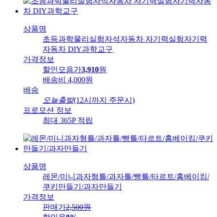
상품명
초등과학물리실험자석자동차 자기력실험자기력
자동차 DIY과학교구
가격정보
할인모음가
3,910
원
배송비
4,000원
배송
오늘출발
(12시까지 주문시)
프로모션 정보
최대 365P 적립
상품명
레몬/미니과자형틀/과자틀/빵틀/타르트/홈베이킹/
쿠키만들기/과자만들기
가격정보
판매가
2,500
원