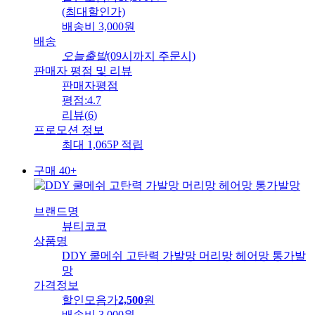
(최대할인가)
배송비
3,000원
배송
오늘출발
(09시까지 주문시)
판매자 평점 및 리뷰
판매자평점
평점:
4.7
리뷰
(
6
)
프로모션 정보
최대 1,065P 적립
구매 40+
브랜드명
뷰티코코
상품명
DDY 쿨메쉬 고탄력 가발망 머리망 헤어망 통가발
망
가격정보
할인모음가
2,500
원
배송비
3,000원