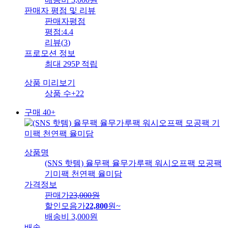
판매자 평점 및 리뷰
판매자평점
평점:
4.4
리뷰
(
3
)
프로모션 정보
최대 295P 적립
상품 미리보기
상품 수
+22
구매 40+
상품명
(SNS 핫템) 율무팩 율무가루팩 워시오프팩 모공팩
기미팩 천연팩 율미담
가격정보
판매가
23,000
원
할인모음가
22,800
원
~
배송비
3,000원
배송