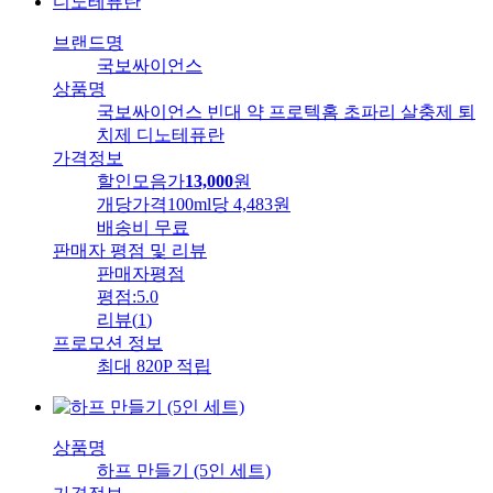
브랜드명
국보싸이언스
상품명
국보싸이언스 빈대 약 프로텍홈 초파리 살충제 퇴
치제 디노테퓨란
가격정보
할인모음가
13,000
원
개당가격
100ml당 4,483원
배송비
무료
판매자 평점 및 리뷰
판매자평점
평점:
5.0
리뷰
(
1
)
프로모션 정보
최대 820P 적립
상품명
하프 만들기 (5인 세트)