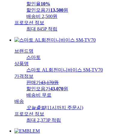
할인율
10%
할인모음가
13,500
원
배송비
2,500원
프로모션 정보
최대 845P 적립
브랜드명
스마토
상품명
스마토 AL회전미니바이스 SM-TV70
가격정보
판매가
43,170
원
할인모음가
43,070
원
배송비
무료
배송
오늘출발
(11시까지 주문시)
프로모션 정보
최대 2,373P 적립