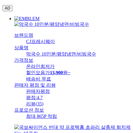
AD
브랜드명
CJ프레시웨이
상품명
막국수 10인분/평양냉면/비빔국수
가격정보
온라인최저가
할인모음가
13,900
원
~
배송비
무료
판매자 평점 및 리뷰
판매자평점
평점:
4.7
리뷰
(
35
)
프로모션 정보
최대 865P 적립