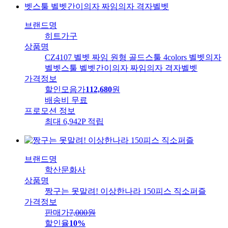
브랜드명
히트가구
상품명
CZ4107 벨벳 짜임 원형 골드스툴 4colors 벨벳의자
벨벳스툴 벨벳간이의자 짜임의자 격자벨벳
가격정보
할인모음가
112,680
원
배송비
무료
프로모션 정보
최대 6,942P 적립
브랜드명
학산문화사
상품명
짱구는 못말려! 이상한나라 150피스 직소퍼즐
가격정보
판매가
7,000
원
할인율
10%