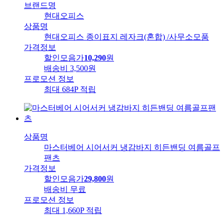
브랜드명
현대오피스
상품명
현대오피스 종이표지 레자크(혼합) /사무소모품
가격정보
할인모음가
10,290
원
배송비
3,500원
프로모션 정보
최대 684P 적립
상품명
마스터베어 시어서커 냉감바지 히든밴딩 여름골프
팬츠
가격정보
할인모음가
29,800
원
배송비
무료
프로모션 정보
최대 1,660P 적립