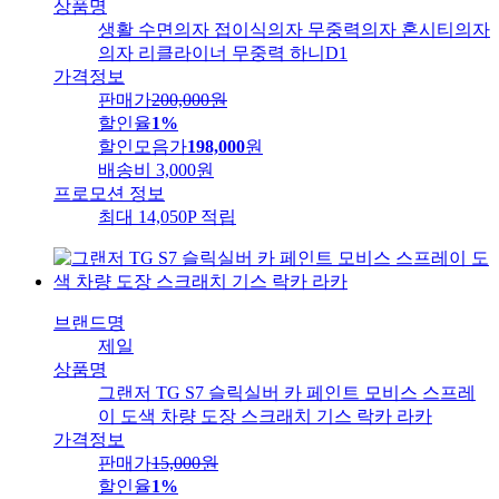
상품명
생활 수면의자 접이식의자 무중력의자 혼시티의자
의자 리클라이너 무중력 하니D1
가격정보
판매가
200,000
원
할인율
1%
할인모음가
198,000
원
배송비
3,000원
프로모션 정보
최대 14,050P 적립
브랜드명
제일
상품명
그랜저 TG S7 슬릭실버 카 페인트 모비스 스프레
이 도색 차량 도장 스크래치 기스 락카 라카
가격정보
판매가
15,000
원
할인율
1%