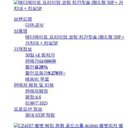
브랜드명
다덴
공식
상품명
메디메이트 프리미엄 코팅 치간칫솔 i형/L형 50P +
거치대 + 치실5P
가격정보
30일 내 최저가
판매가
12,900
원
할인율
28%
할인모음가
9,270
원
~
배송비
무료
판매자 평점 및 리뷰
판매자평점
평점:
4.6
리뷰
(
7,102
)
프로모션 정보
최대 633P 적립