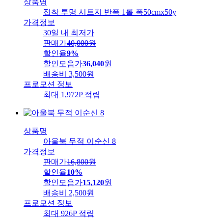
상품명
접착 투명 시트지 반폭 1롤 폭50cmx50y
가격정보
30일 내 최저가
판매가
40,000
원
할인율
9%
할인모음가
36,040
원
배송비
3,500원
프로모션 정보
최대 1,972P 적립
상품명
아울북 무적 이순신 8
가격정보
판매가
16,800
원
할인율
10%
할인모음가
15,120
원
배송비
2,500원
프로모션 정보
최대 926P 적립