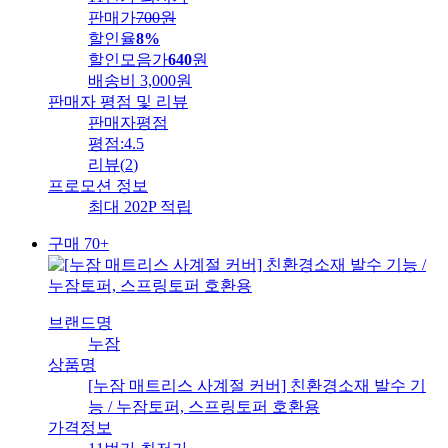
판매가
700
원
할인율
8%
할인모음가
640
원
배송비
3,000원
판매자 평점 및 리뷰
판매자평점
평점:
4.5
리뷰
(
2
)
프로모션 정보
최대 202P 적립
구매 70+
브랜드명
누잠
상품명
[누잠 매트리스 사계절 커버] 친환경소재 발수 기
능 / 누잠토퍼, 스프링토퍼 호환용
가격정보