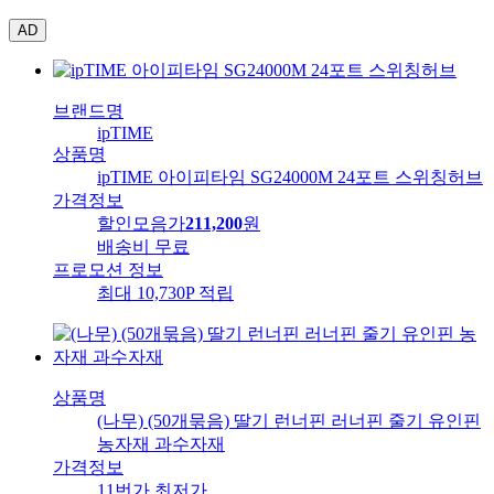
AD
브랜드명
ipTIME
상품명
ipTIME 아이피타임 SG24000M 24포트 스위칭허브
가격정보
할인모음가
211,200
원
배송비
무료
프로모션 정보
최대 10,730P 적립
상품명
(나무) (50개묶음) 딸기 런너핀 러너핀 줄기 유인핀
농자재 과수자재
가격정보
11번가 최저가