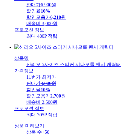
판매가
6,900
원
할인율
10%
할인모음가
6,210
원
배송비
3,000원
프로모션 정보
최대 480P 적립
상품명
산리오 5사이즈 스티커 시나모롤 팬시 캐릭터
가격정보
11번가 최저가
판매가
3,000
원
할인율
10%
할인모음가
2,700
원
배송비
2,500원
프로모션 정보
최대 305P 적립
상품 미리보기
상품 수
+50