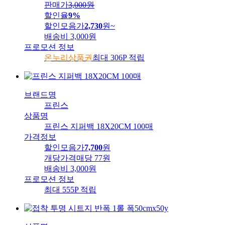
판매가
3,000
원
할인율
9%
할인모음가
2,730
원
~
배송비
3,000원
프로모션 정보
온누리상품권
최대 306P 적립
브랜드명
프린스
상품명
프린스 지퍼백 18X20CM 100매
가격정보
할인모음가
7,700
원
개당가격
매당 77원
배송비
3,000원
프로모션 정보
최대 555P 적립