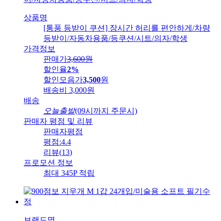
상품명
[통풍 등받이 쿠션] 장시간 허리를 편안하게/차량
등받이/자동차용품/등쿠션/시트/의자/학생
가격정보
판매가
3,600
원
할인율
2%
할인모음가
3,500
원
배송비
3,000원
배송
오늘출발
(09시까지 주문시)
판매자 평점 및 리뷰
판매자평점
평점:
4.4
리뷰
(
13
)
프로모션 정보
최대 345P 적립
브랜드명