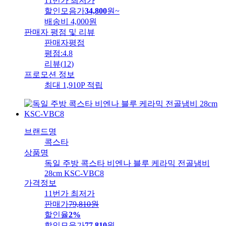
11번가 최저가
할인모음가
34,800
원
~
배송비
4,000원
판매자 평점 및 리뷰
판매자평점
평점:
4.8
리뷰
(
12
)
프로모션 정보
최대 1,910P 적립
브랜드명
콕스타
상품명
독일 주방 콕스타 비엔나 블루 케라믹 전골냄비
28cm KSC-VBC8
가격정보
11번가 최저가
판매가
79,810
원
할인율
2%
할인모음가
77,810
원