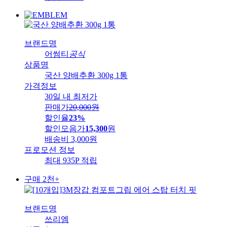
브랜드명
어썸티
공식
상품명
국산 양배추환 300g 1통
가격정보
30일 내 최저가
판매가
20,000
원
할인율
23%
할인모음가
15,300
원
배송비
3,000원
프로모션 정보
최대 935P 적립
구매 2천+
브랜드명
쓰리엠