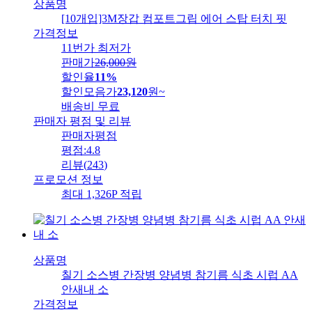
상품명
[10개입]3M장갑 컴포트그립 에어 스탑 터치 핏
가격정보
11번가 최저가
판매가
26,000
원
할인율
11%
할인모음가
23,120
원
~
배송비
무료
판매자 평점 및 리뷰
판매자평점
평점:
4.8
리뷰
(
243
)
프로모션 정보
최대 1,326P 적립
상품명
칠기 소스병 간장병 양념병 참기름 식초 시럽 AA
안새내 소
가격정보