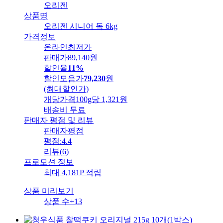
오리젠
상품명
오리젠 시니어 독 6kg
가격정보
온라인최저가
판매가
89,140
원
할인율
11%
할인모음가
79,230
원
(최대할인가)
개당가격
100g당 1,321원
배송비
무료
판매자 평점 및 리뷰
판매자평점
평점:
4.4
리뷰
(
6
)
프로모션 정보
최대 4,181P 적립
상품 미리보기
상품 수
+13