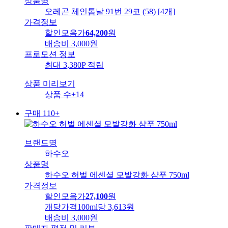
상품명
오레곤 체인톱날 91번 29코 (58) [4개]
가격정보
할인모음가
64,200
원
배송비
3,000원
프로모션 정보
최대 3,380P 적립
상품 미리보기
상품 수
+14
구매 110+
브랜드명
하수오
상품명
하수오 허벌 에센셜 모발강화 샴푸 750ml
가격정보
할인모음가
27,100
원
개당가격
100ml당 3,613원
배송비
3,000원