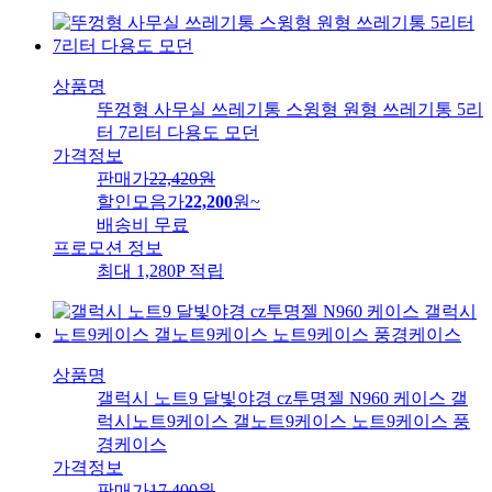
상품명
뚜껑형 사무실 쓰레기통 스윙형 원형 쓰레기통 5리
터 7리터 다용도 모던
가격정보
판매가
22,420
원
할인모음가
22,200
원
~
배송비
무료
프로모션 정보
최대 1,280P 적립
상품명
갤럭시 노트9 달빛야경 cz투명젤 N960 케이스 갤
럭시노트9케이스 갤노트9케이스 노트9케이스 풍
경케이스
가격정보
판매가
17,400
원