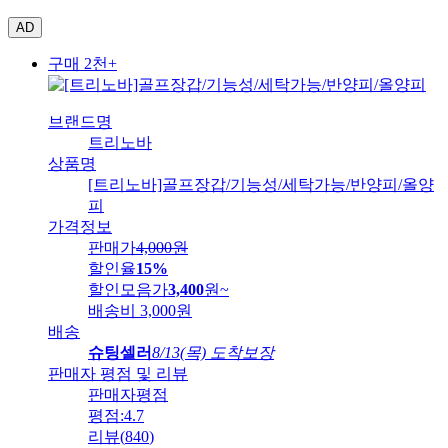
AD
구매 2천+
브랜드명
트리노바
상품명
[트리노바]골프장갑/기능성/세탁가능/반양피/올양
피
가격정보
판매가
4,000
원
할인율
15%
할인모음가
3,400
원
~
배송비
3,000원
배송
슈팅셀러
8/13(목) 도착보장
판매자 평점 및 리뷰
판매자평점
평점:
4.7
리뷰
(
840
)