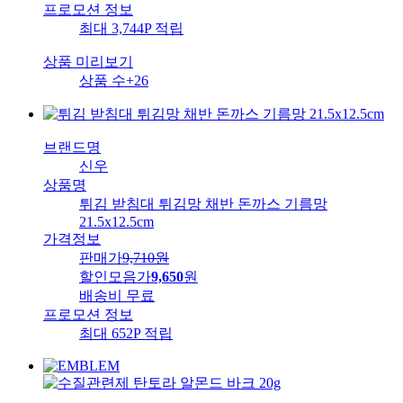
프로모션 정보
최대 3,744P 적립
상품 미리보기
상품 수
+26
브랜드명
신우
상품명
튀김 받침대 튀김망 채반 돈까스 기름망
21.5x12.5cm
가격정보
판매가
9,710
원
할인모음가
9,650
원
배송비
무료
프로모션 정보
최대 652P 적립