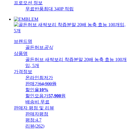
프로모션 정보
무료반품
최대 340P 적립
브랜드명
골든허브
공식
상품명
골든허브 새싹보리 착즙분말 20배 농축 효능 100개
입, 5개
가격정보
온라인최저가
판매가
64,900
원
할인율
10%
할인모음가
57,900
원
배송비
무료
판매자 평점 및 리뷰
판매자평점
평점:
4.7
리뷰
(
262
)