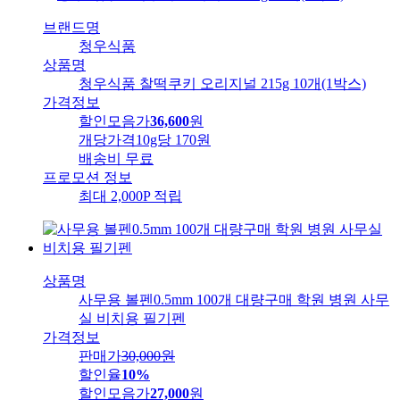
브랜드명
청우식품
상품명
청우식품 찰떡쿠키 오리지널 215g 10개(1박스)
가격정보
할인모음가
36,600
원
개당가격
10g당 170원
배송비
무료
프로모션 정보
최대 2,000P 적립
상품명
사무용 볼펜0.5mm 100개 대량구매 학원 병원 사무
실 비치용 필기펜
가격정보
판매가
30,000
원
할인율
10%
할인모음가
27,000
원