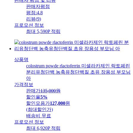
판매자 평점 및 리뷰
판매자평점
평점:
4.8
리뷰
(
9
)
프로모션 정보
최대 5,590P 적립
상품명
colostrum powde rlactoferrin 미셀라카제인 락토페린
분리유청단백 농축유청단백질 초유 장용성 부모님
아
가격정보
판매가
135,000
원
할인율
5%
할인모음가
127,000
원
(최대할인가)
배송비
무료
프로모션 정보
최대 6,920P 적립