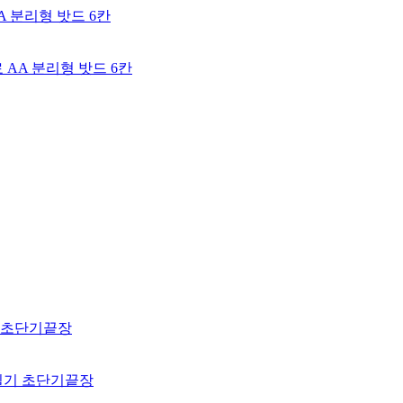
AA 분리형 밧드 6칸
 필기 초단기끝장