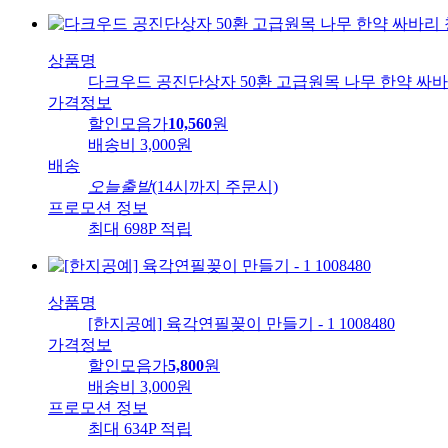
상품명
다크우드 공진단상자 50환 고급원목 나무 한약 싸바
가격정보
할인모음가
10,560
원
배송비
3,000원
배송
오늘출발
(14시까지 주문시)
프로모션 정보
최대 698P 적립
상품명
[한지공예] 육각연필꽂이 만들기 - 1 1008480
가격정보
할인모음가
5,800
원
배송비
3,000원
프로모션 정보
최대 634P 적립