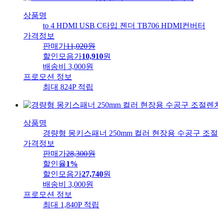
상품명
to 4 HDMI USB C타입 젠더 TB706 HDMI컨버터
가격정보
판매가
11,020
원
할인모음가
10,910
원
배송비
3,000원
프로모션 정보
최대 824P 적립
상품명
경량형 몽키스패너 250mm 컬러 현장용 수공구 조
가격정보
판매가
28,300
원
할인율
1%
할인모음가
27,740
원
배송비
3,000원
프로모션 정보
최대 1,840P 적립