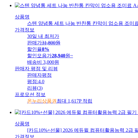
상품명
스텐 양념통 세트 나눔 반찬통 칸막이 업소용 조미료 
가격정보
30일 내 최저가
판매가
31,800
원
할인율
8%
할인모음가
28,940
원
~
배송비
3,000원
판매자 평점 및 리뷰
판매자평점
평점:
4.0
리뷰
(
3
)
프로모션 정보
온누리상품권
최대 1,617P 적립
상품명
[카드10%+선물] 2026 에듀윌 컴퓨터활용능력 2급
가격정보