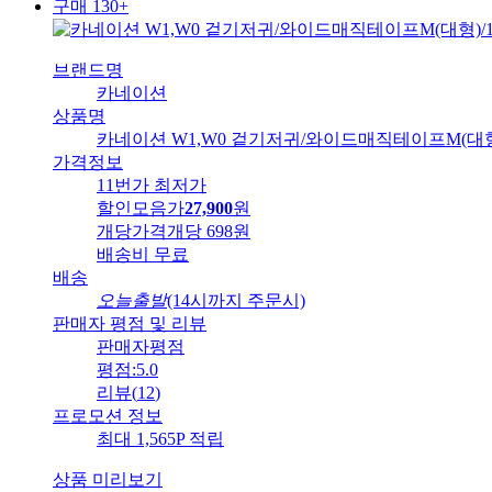
구매 130+
브랜드명
카네이션
상품명
카네이션 W1,W0 겉기저귀/와이드매직테이프M(대형)/
가격정보
11번가 최저가
할인모음가
27,900
원
개당가격
개당 698원
배송비
무료
배송
오늘출발
(14시까지 주문시)
판매자 평점 및 리뷰
판매자평점
평점:
5.0
리뷰
(
12
)
프로모션 정보
최대 1,565P 적립
상품 미리보기