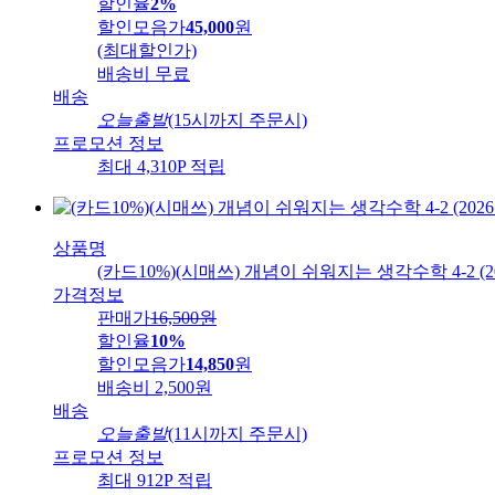
할인율
2%
할인모음가
45,000
원
(최대할인가)
배송비
무료
배송
오늘출발
(15시까지 주문시)
프로모션 정보
최대 4,310P 적립
상품명
(카드10%)(시매쓰) 개념이 쉬워지는 생각수학 4-2 (2
가격정보
판매가
16,500
원
할인율
10%
할인모음가
14,850
원
배송비
2,500원
배송
오늘출발
(11시까지 주문시)
프로모션 정보
최대 912P 적립