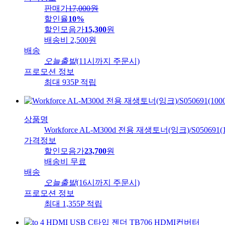
판매가
17,000
원
할인율
10%
할인모음가
15,300
원
배송비
2,500원
배송
오늘출발
(11시까지 주문시)
프로모션 정보
최대 935P 적립
상품명
Workforce AL-M300d 전용 재생토너(잉크)/S050691(
가격정보
할인모음가
23,700
원
배송비
무료
배송
오늘출발
(16시까지 주문시)
프로모션 정보
최대 1,355P 적립