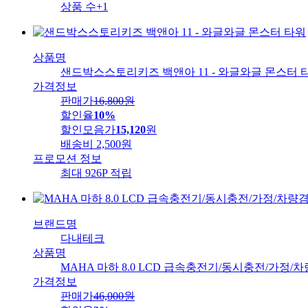
상품 수
+1
상품명
샌드박스스토리키즈 백앤아 11 - 와글와글 몬스터 
가격정보
판매가
16,800
원
할인율
10%
할인모음가
15,120
원
배송비
2,500원
프로모션 정보
최대 926P 적립
브랜드명
다내테크
상품명
MAHA 마하 8.0 LCD 급속충전기/동시충전/가정/
가격정보
판매가
46,000
원