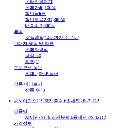
온라인최저가
판매가
40,100
원
할인율
6%
할인모음가
37,300
원
배송비
3,000원
배송
오늘출발
(14시까지 주문시)
판매자 평점 및 리뷰
판매자평점
평점:
5.0
리뷰
(
1
)
프로모션 정보
최대 2,035P 적립
상품 미리보기
상품 수
+3
상품명
사이언스119 영재블럭 6종세트 /JS-32112
가격정보