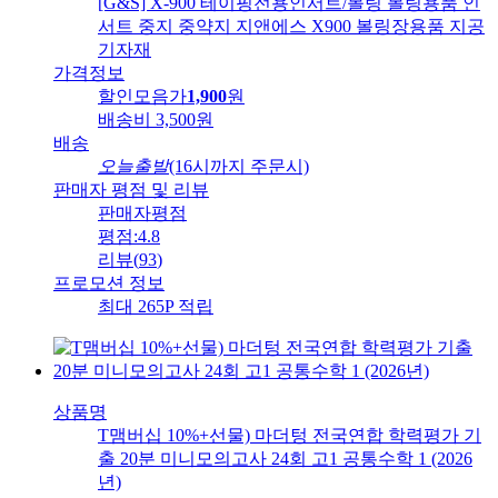
[G&S] X-900 테이핑전용인서트/볼링 볼링용품 인
서트 중지 중약지 지앤에스 X900 볼링장용품 지공
기자재
가격정보
할인모음가
1,900
원
배송비
3,500원
배송
오늘출발
(16시까지 주문시)
판매자 평점 및 리뷰
판매자평점
평점:
4.8
리뷰
(
93
)
프로모션 정보
최대 265P 적립
상품명
T맴버십 10%+선물) 마더텅 전국연합 학력평가 기
출 20분 미니모의고사 24회 고1 공통수학 1 (2026
년)