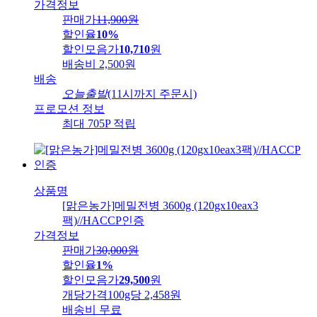
가격정보
판매가
11,900
원
할인율
10%
할인모음가
10,710
원
배송비
2,500원
배송
오늘출발
(11시까지 주문시)
프로모션 정보
최대 705P 적립
상품명
[맑은농가]메밀전병 3600g (120gx10eax3
팩)//HACCP인증
가격정보
판매가
30,000
원
할인율
1%
할인모음가
29,500
원
개당가격
100g당 2,458원
배송비
무료