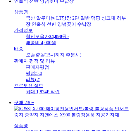
상품명
국산 알루미늄 LT망장 2단 일반 댐핑 싱크대 하부
장 인출식 선반 양념꽂이 수납장
가격정보
할인모음가
34,090
원
~
배송비
4,000원
배송
오늘출발
(15시까지 주문시)
판매자 평점 및 리뷰
판매자평점
평점:
5.0
리뷰
(
2
)
프로모션 정보
최대 1,874P 적립
구매 230+
상품명