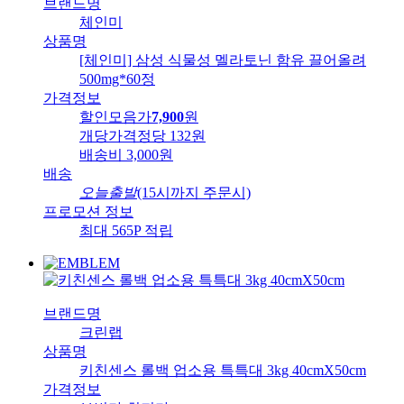
브랜드명
체인미
상품명
[체인미] 삼성 식물성 멜라토닌 함유 끌어올려
500mg*60정
가격정보
할인모음가
7,900
원
개당가격
정당 132원
배송비
3,000원
배송
오늘출발
(15시까지 주문시)
프로모션 정보
최대 565P 적립
브랜드명
크린랩
상품명
키친센스 롤백 업소용 특특대 3kg 40cmX50cm
가격정보