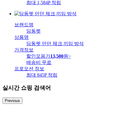
최대 1,584P 적립
브랜드명
딩동펫
상품명
딩동펫 던던 체크 끼임 방석
가격정보
할인모음가
13,500
원
~
배송비
무료
프로모션 정보
최대 845P 적립
실시간 쇼핑 검색어
Previous