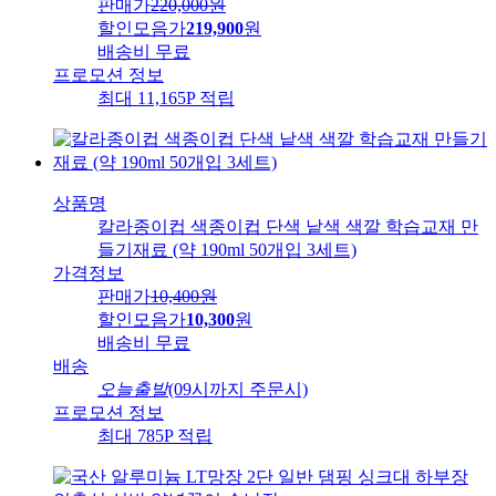
판매가
220,000
원
할인모음가
219,900
원
배송비
무료
프로모션 정보
최대 11,165P 적립
상품명
칼라종이컵 색종이컵 단색 낱색 색깔 학습교재 만
들기재료 (약 190ml 50개입 3세트)
가격정보
판매가
10,400
원
할인모음가
10,300
원
배송비
무료
배송
오늘출발
(09시까지 주문시)
프로모션 정보
최대 785P 적립