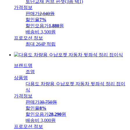
토단교재 커브 핀셋(3종 택1)
가격정보
판매가
2,040
원
할인율
7%
할인모음가
1,880
원
배송비
3,500원
프로모션 정보
최대 264P 적립
브랜드명
조영
상품명
다용도 차량용 수납포켓 자동차 뒷좌석 정리 접이
식
가격정보
판매가
30,750
원
할인율
8%
할인모음가
28,290
원
배송비
3,000원
프로모션 정보