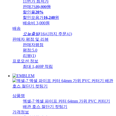
11번가 최저가
판매가
20,300
원
할인율
20%
할인모음가
16,240
원
배송비
3,000원
배송
오늘출발
(16시까지 주문시)
판매자 평점 및 리뷰
판매자평점
평점:
5.0
리뷰
(
1
)
프로모션 정보
최대 1,469P 적립
상품명
엑셀-7 엑셀 파이프 커터 64mm 가위 PVC 커터기
배관 호스 절단기 컷팅기
가격정보