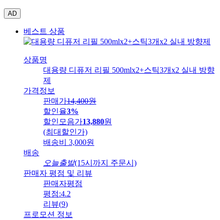
AD
베스트 상품
상품명
대용량 디퓨저 리필 500mlx2+스틱3개x2 실내 방향
제
가격정보
판매가
14,400
원
할인율
3%
할인모음가
13,880
원
(최대할인가)
배송비
3,000원
배송
오늘출발
(15시까지 주문시)
판매자 평점 및 리뷰
판매자평점
평점:
4.2
리뷰
(
9
)
프로모션 정보