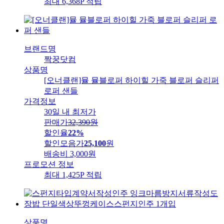
최대 6,368P 적립
브랜드명
짝꿍닷컴
상품명
[오너클랜]뮬 뮬블로퍼 하이힐 가죽 블로퍼 슬리퍼
로퍼 샌들
가격정보
30일 내 최저가
판매가
32,390
원
할인율
22%
할인모음가
25,100
원
배송비
3,000원
프로모션 정보
최대 1,425P 적립
상품명