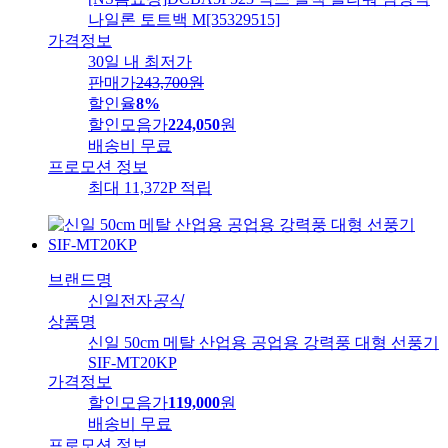
나일론 토트백 M[35329515]
가격정보
30일 내 최저가
판매가
243,700
원
할인율
8%
할인모음가
224,050
원
배송비
무료
프로모션 정보
최대 11,372P 적립
브랜드명
신일전자
공식
상품명
신일 50cm 메탈 산업용 공업용 강력풍 대형 선풍기
SIF-MT20KP
가격정보
할인모음가
119,000
원
배송비
무료
프로모션 정보