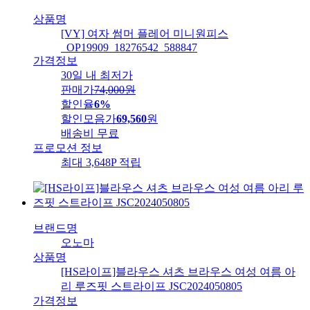
상품명
[VY] 여자 썸머 플레어 미니원피스
_OP19909_18276542_588847
가격정보
30일 내 최저가
판매가
74,000
원
할인율
6%
할인모음가
69,560
원
배송비
무료
프로모션 정보
최대 3,648P 적립
브랜드명
오노마
상품명
[HS라이프]블라우스 셔츠 브라우스 여성 여름 아
리 루즈핏 스트라이프 JSC2024050805
가격정보