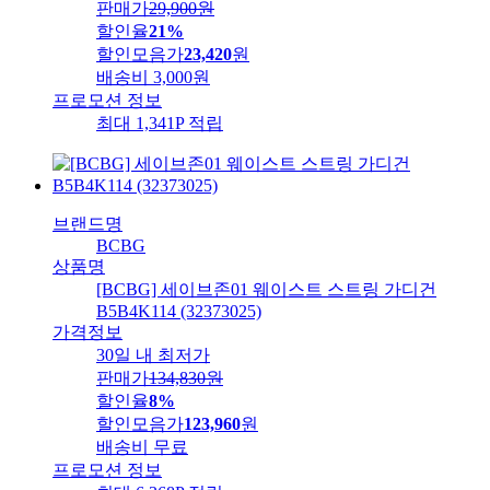
판매가
29,900
원
할인율
21%
할인모음가
23,420
원
배송비
3,000원
프로모션 정보
최대 1,341P 적립
브랜드명
BCBG
상품명
[BCBG] 세이브존01 웨이스트 스트링 가디건
B5B4K114 (32373025)
가격정보
30일 내 최저가
판매가
134,830
원
할인율
8%
할인모음가
123,960
원
배송비
무료
프로모션 정보