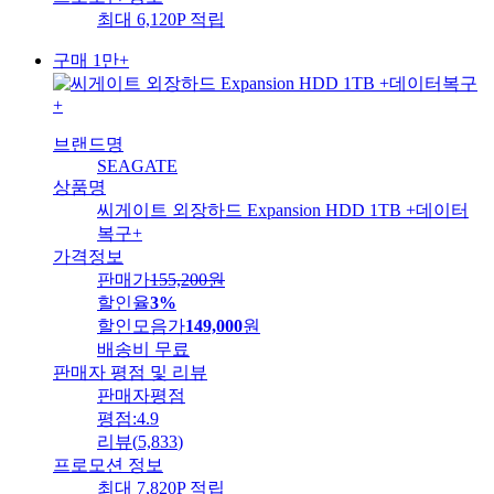
최대 6,120P 적립
구매 1만+
브랜드명
SEAGATE
상품명
씨게이트 외장하드 Expansion HDD 1TB +데이터
복구+
가격정보
판매가
155,200
원
할인율
3%
할인모음가
149,000
원
배송비
무료
판매자 평점 및 리뷰
판매자평점
평점:
4.9
리뷰
(
5,833
)
프로모션 정보
최대 7,820P 적립