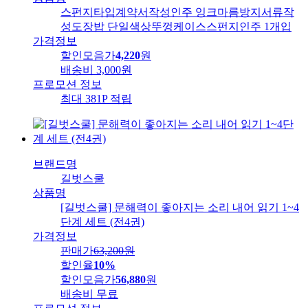
스펀지타입계약서작성인주 잉크마름방지서류작
성도장밥 단일색상뚜껑케이스스펀지인주 1개입
가격정보
할인모음가
4,220
원
배송비
3,000원
프로모션 정보
최대 381P 적립
브랜드명
길벗스쿨
상품명
[길벗스쿨] 문해력이 좋아지는 소리 내어 읽기 1~4
단계 세트 (전4권)
가격정보
판매가
63,200
원
할인율
10%
할인모음가
56,880
원
배송비
무료