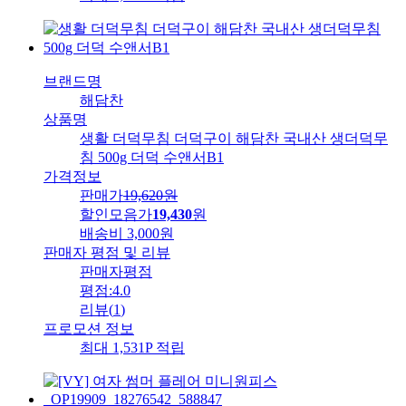
브랜드명
해담찬
상품명
생활 더덕무침 더덕구이 해담찬 국내산 생더덕무
침 500g 더덕 수앤서B1
가격정보
판매가
19,620
원
할인모음가
19,430
원
배송비
3,000원
판매자 평점 및 리뷰
판매자평점
평점:
4.0
리뷰
(
1
)
프로모션 정보
최대 1,531P 적립