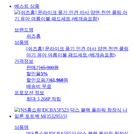
베스트 상품
브랜드명
쉬즈홈
상품명
[쉬즈홈] 문라이크 풍기 인견 아사 양면 천연 쿨링
아기 유아 여름이불 패드세트 (베개솜포함)
가격정보
판매가
65,900
원
할인율
5%
할인모음가
61,960
원
배송비
무료
프로모션 정보
최대 3,268P 적립
상품명
[NS홈쇼핑]DCBA5F523 닥스 블랙 플라워 참장식