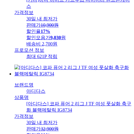
스
가격정보
30일 내 최저가
판매가
10,900
원
할인율
17%
할인모음가
9,030
원
배송비
2,700원
프로모션 정보
최대 621P 적립
브랜드명
아디다스
상품명
[아디다스] 코파 퓨어 2 리그 J TF 여성 풋살화 축구
화 블랙메탈릭 IG8734
가격정보
30일 내 최저가
판매가
32,900
원