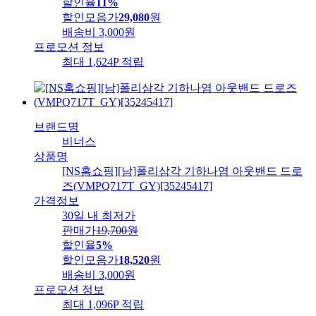
할인율
11%
할인모음가
29,080
원
배송비
3,000원
프로모션 정보
최대 1,624P 적립
브랜드명
비너스
상품명
[NS홈쇼핑][남]폴리삼각 기하나염 아웃밴드 드로
즈(VMPQ717T_GY)[35245417]
가격정보
30일 내 최저가
판매가
19,700
원
할인율
5%
할인모음가
18,520
원
배송비
3,000원
프로모션 정보
최대 1,096P 적립