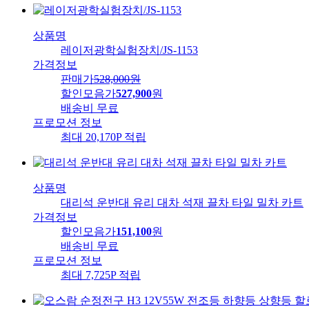
상품명
레이저광학실험장치/JS-1153
가격정보
판매가
528,000
원
할인모음가
527,900
원
배송비
무료
프로모션 정보
최대 20,170P 적립
상품명
대리석 운반대 유리 대차 석재 끌차 타일 밀차 카트
가격정보
할인모음가
151,100
원
배송비
무료
프로모션 정보
최대 7,725P 적립