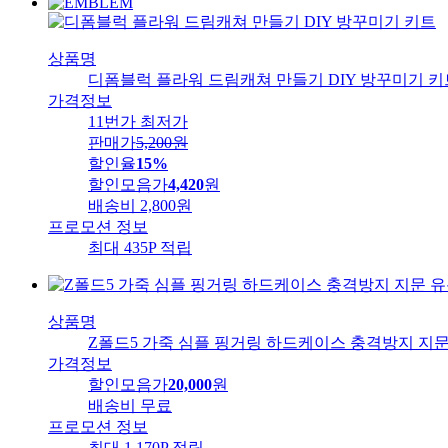
상품명
디폼블럭 플라워 드림캐쳐 만들기 DIY 방꾸미기 키
가격정보
11번가 최저가
판매가
5,200
원
할인율
15%
할인모음가
4,420
원
배송비
2,800원
프로모션 정보
최대 435P 적립
상품명
Z폴드5 가죽 심플 핑거링 하드케이스 충격방지 지
가격정보
할인모음가
20,000
원
배송비
무료
프로모션 정보
최대 1,170P 적립