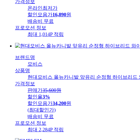
가격정보
온라인최저가
할인모음가
16,890
원
배송비
무료
프로모션 정보
최대 1,014P 적립
브랜드명
모비스
상품명
현대모비스 올뉴카니발 앞유리 순정형 하이브리드 와이퍼
가격정보
판매가
35,600
원
할인율
3%
할인모음가
34,200
원
(최대할인가)
배송비
무료
프로모션 정보
최대 2,284P 적립