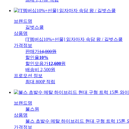
브랜드명
길벗스쿨
상품명
[T멤버십10%+선물] 읽자마자 속담 왕 / 길벗스쿨
가격정보
판매가
14,000
원
할인율
10%
할인모음가
12,600
원
배송비
2,500원
프로모션 정보
최대 800P 적립
브랜드명
불스원
상품명
불스 초발수 메탈 하이브리드 현대 구형 트럭 15톤 와
가격정보