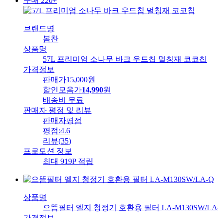
구매 220+
브랜드명
봄찬
상품명
57L 프리미엄 소나무 바크 우드칩 멀칭재 코코칩
가격정보
판매가
15,000
원
할인모음가
14,990
원
배송비
무료
판매자 평점 및 리뷰
판매자평점
평점:
4.6
리뷰
(
35
)
프로모션 정보
최대 919P 적립
상품명
으뜸필터 엘지 청정기 호환용 필터 LA-M130SW/LA
가격정보