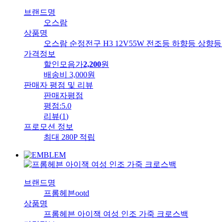
브랜드명
오스람
상품명
오스람 순정전구 H3 12V55W 전조등 하향등 상향등
가격정보
할인모음가
2,200
원
배송비
3,000원
판매자 평점 및 리뷰
판매자평점
평점:
5.0
리뷰
(
1
)
프로모션 정보
최대 280P 적립
브랜드명
프롬헤븐
ootd
상품명
프롬헤븐 아이잭 여성 인조 가죽 크로스백