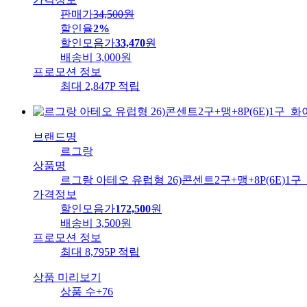
판매가
34,500
원
할인율
2%
할인모음가
33,470
원
배송비
3,000원
프로모션 정보
최대 2,847P 적립
브랜드명
르그랑
상품명
르그랑 아테오 유럽형 26)콘센트2구+맹+8P(6E)1
가격정보
할인모음가
172,500
원
배송비
3,500원
프로모션 정보
최대 8,795P 적립
상품 미리보기
상품 수
+76